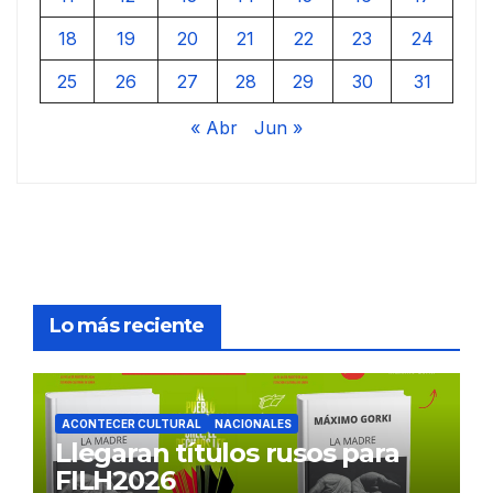
18
19
20
21
22
23
24
25
26
27
28
29
30
31
« Abr
Jun »
Lo más reciente
ACONTECER CULTURAL
NACIONALES
Llegaran títulos rusos para
FILH2026