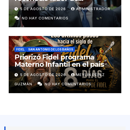
colaboradores de Cuba
5 DE AGOSTO DE 2026
ADMINISTRADOR
NO HAY COMENTARIOS
FIDEL
SAN ANTONIO DE LOS BAÑOS
Priorizó Fidel programa
Materno Infantil en el pais
5 DE AGOSTO DE 2026
MEYLIN PÉREZ
GUZMÁN
NO HAY COMENTARIOS