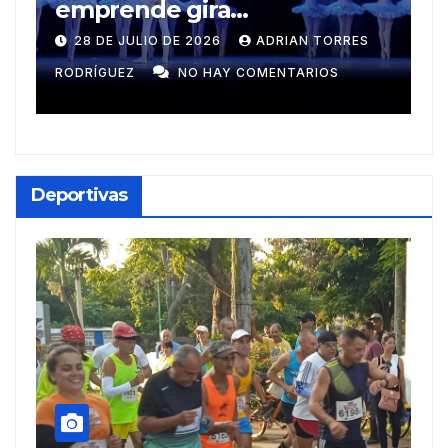
Muñecos y monotipia
e
C
9 DE JULIO DE 2026
MEYLIN PÉREZ
i
GUZMÁN
NO HAY COMENTARIOS
G
Deportivas