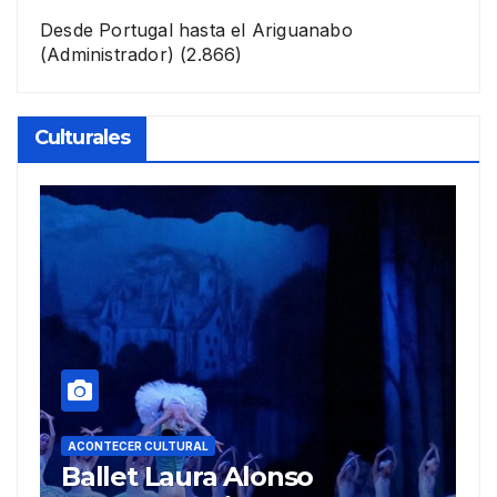
Desde Portugal hasta el Ariguanabo
(Administrador)
(2.866)
Culturales
A
R
ACONTECER CULTURAL