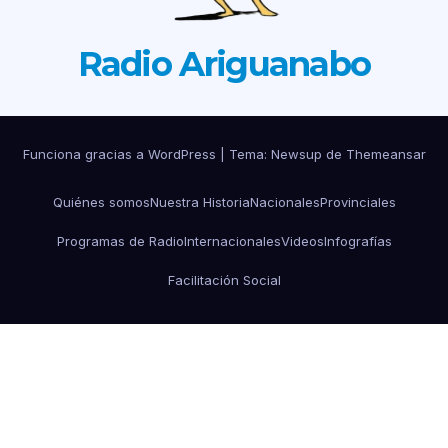
Radio Ariguanabo
Funciona gracias a WordPress
|
Tema: Newsup de
Themeansar
Quiénes somos
Nuestra Historia
Nacionales
Provinciales
Programas de Radio
Internacionales
Videos
Infografías
Facilitación Social