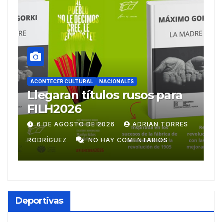
ACONTECER CULTURAL
a
Ballet Laura Alonso
emprende gira
centroamericana
RES
28 DE JULIO DE 2026
ADRIAN TORRES
RODRÍGUEZ
NO HAY COMENTARIOS
Deportivas