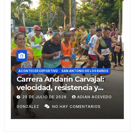
ACONTECER DEPORTIVO
DEPORTES
REPORTAJES
S
SAN ANTONIO DE LOS BAÑOS
Del Ariguanabo a los
Centroamericanos de Santo
38
Domingo
DO
20 DE JULIO DE 2026
ADIAN ACEVEDO
GONZÁLEZ
NO HAY COMENTARIOS