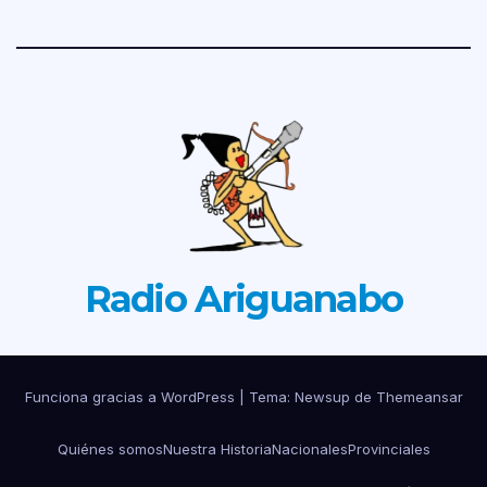
Radio Ariguanabo
Funciona gracias a WordPress
|
Tema: Newsup de
Themeansar
Quiénes somos
Nuestra Historia
Nacionales
Provinciales