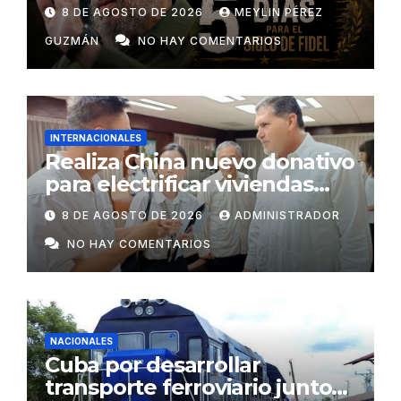
como un derecho universal
8 DE AGOSTO DE 2026
MEYLIN PÉREZ
GUZMÁN
NO HAY COMENTARIOS
INTERNACIONALES
Realiza China nuevo donativo
para electrificar viviendas
rurales aisladas y garantizar
8 DE AGOSTO DE 2026
ADMINISTRADOR
respaldo energético a
NO HAY COMENTARIOS
centros vitales
NACIONALES
Cuba por desarrollar
transporte ferroviario junto