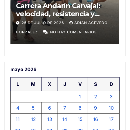
Del Ariguanabo a los
T
Centroamericanos de Santo
m
Domingo
n
20 DE JULIO DE 2026
ADIAN ACEVEDO
a
GONZÁLEZ
NO HAY COMENTARIOS
G
mayo 2026
L
M
X
J
V
S
D
1
2
3
4
5
6
7
8
9
10
11
12
13
14
15
16
17