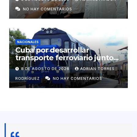
respaldo energético a
NO HAY COMENTARIOS
centros vitales
NACIONALES
Cuba por desarrollar
transporte ferroviario junto
con Rusia
8 DE AGOSTO DE 2026
ADRIAN TORRES
RODRÍGUEZ
NO HAY COMENTARIOS