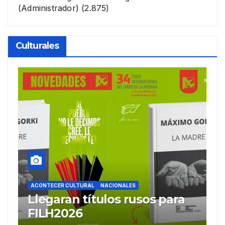
(Administrador)
(2.875)
Culturales
ACONTECER CULTURAL
Ballet Laura Alonso
A
emprende gira
M