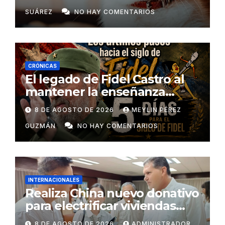
SUÁREZ
NO HAY COMENTARIOS
CRÓNICAS
El legado de Fidel Castro al
mantener la enseñanza
como un derecho universal
8 DE AGOSTO DE 2026
MEYLIN PÉREZ
GUZMÁN
NO HAY COMENTARIOS
INTERNACIONALES
Realiza China nuevo donativo
para electrificar viviendas
rurales aisladas y garantizar
8 DE AGOSTO DE 2026
ADMINISTRADOR