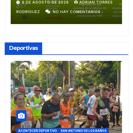
centroamericana
S
28 DE JULIO DE 2026
ADRIAN TORRES
RODRÍGUEZ
NO HAY COMENTARIOS
G
Deportivas
ACONTECER DEPORTIVO
DEPORTES
REPORTAJES
SAN ANTONIO DE LOS BAÑOS
A