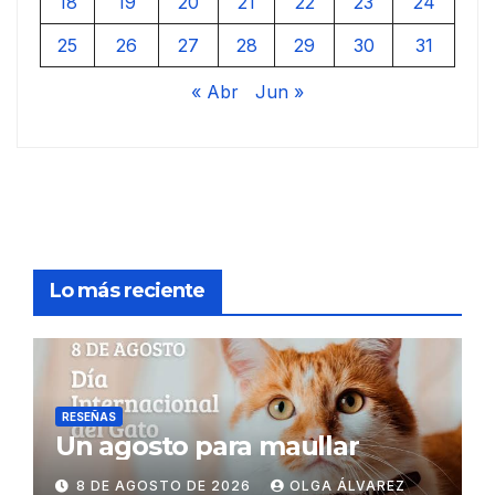
18
19
20
21
22
23
24
25
26
27
28
29
30
31
« Abr
Jun »
Lo más reciente
RESEÑAS
Un agosto para maullar
8 DE AGOSTO DE 2026
OLGA ÁLVAREZ