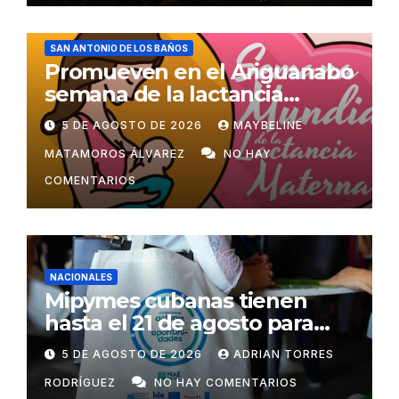
SAN ANTONIO DE LOS BAÑOS
Promueven en el Ariguanabo
semana de la lactancia
materna
5 DE AGOSTO DE 2026
MAYBELINE
MATAMOROS ÁLVAREZ
NO HAY
COMENTARIOS
NACIONALES
Mipymes cubanas tienen
hasta el 21 de agosto para
postular a programa que las
5 DE AGOSTO DE 2026
ADRIAN TORRES
ayudará a exportar
RODRÍGUEZ
NO HAY COMENTARIOS