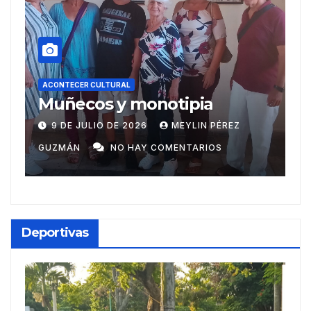
ACONTECER CULTURAL
Recibe reconocimientos
escritor Ariguanabense en
Casas literarias
20 DE JUNIO DE 2026
MEYLIN PÉREZ
internacionales
GUZMÁN
NO HAY COMENTARIOS
Deportivas