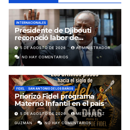
INTERNACIONALES
Presidente de Djibouti
reconoció labor de
colaboradores de Cuba
5 DE AGOSTO DE 2026
ADMINISTRADOR
NO HAY COMENTARIOS
FIDEL
SAN ANTONIO DE LOS BAÑOS
Priorizó Fidel programa
Materno Infantil en el pais
5 DE AGOSTO DE 2026
MEYLIN PÉREZ
GUZMÁN
NO HAY COMENTARIOS