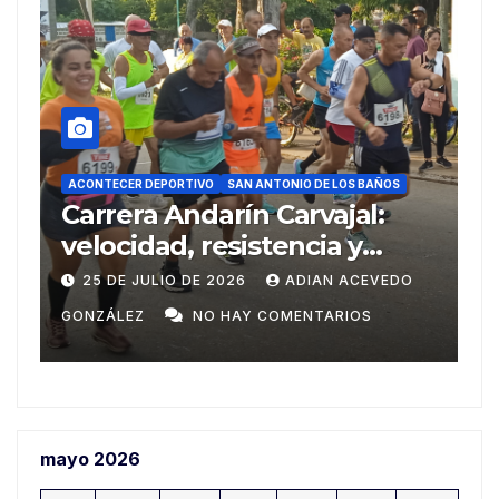
ACONTECER DEPORTIVO
DEPORTES
REPORTAJES
S
SAN ANTONIO DE LOS BAÑOS
Del Ariguanabo a los
Centroamericanos de Santo
8
Domingo
DO
20 DE JULIO DE 2026
ADIAN ACEVEDO
GONZÁLEZ
NO HAY COMENTARIOS
mayo 2026