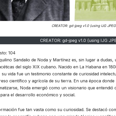
CREATOR: gd-jpeg v1.0 (using IJG JPEG 
CREATOR: gd-jpeg v1.0 (using IJG JPE
sto:
104
uilino Sandalio de Noda y Martínez es, sin lugar a dudas, 
acéticas del siglo XIX cubano. Nacido en La Habana en 180
 su vida fue un testimonio constante de curiosidad intele
eso científico y agrícola de su tierra. En una época dond
matizarse, Noda emergió como un visionario que entendió q
 para el desarrollo económico y social.
ormación fue tan vasta como su curiosidad. Se destacó com
RAL
ACONTECER CULTURAL