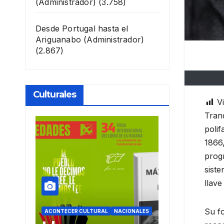
(Administrador)
(3.758)
Desde Portugal hasta el
Ariguanabo
(Administrador)
(2.867)
Culturales
Vi
Tranq
polif
1866,
progr
siste
llave
Su f
ACIONALES
ACONTECER CULTURAL
ACONTECER CULTU