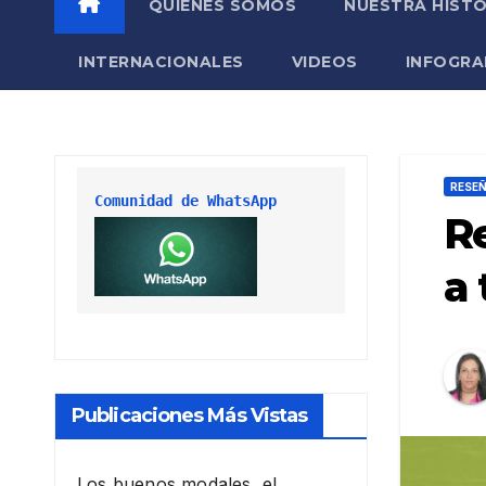
QUIÉNES SOMOS
NUESTRA HISTO
INTERNACIONALES
VIDEOS
INFOGRA
RESE
Comunidad de WhatsApp
R
a 
Publicaciones Más Vistas
Los buenos modales, el