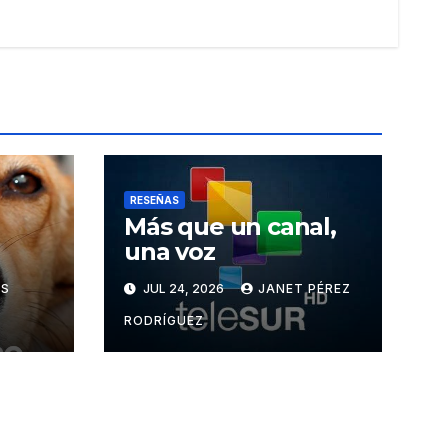
RESEÑAS
Más que un canal,
una voz
YS
JUL 24, 2026
JANET PÉREZ
RODRÍGUEZ