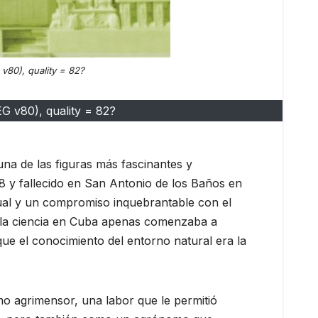
v80), quality = 82?
G v80), quality = 82?
una de las figuras más fascinantes y
8 y fallecido en San Antonio de los Baños en
ctual y un compromiso inquebrantable con el
e la ciencia en Cuba apenas comenzaba a
ue el conocimiento del entorno natural era la
o agrimensor, una labor que le permitió