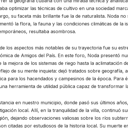
s y
Recibe
rrer la geografía cubana con una mirada técnica y analít
ba optimizar las técnicas de cultivo en una sociedad marc
pia
reconocimien
go, su faceta más brillante fue la de naturalista. Noda no se
tos escritor
DE 2026
20 DE JUNIO DE 2026
entó la flora, la fauna y las condiciones climáticas de la
emporáneos, resultaba asombrosa.
Ariguanabens
 GUZMÁN
MEYLIN PÉREZ GUZMÁN
TARIOS
NO HAY COMENTARIOS
e en Casas
e los aspectos más notables de su trayectoria fue su estr
literarias
ómica de Amigos del País. En este foro, Noda presentó n
 la mejora de los sistemas de riego hasta la aclimatación d
internacionale
flejo de su mente inquieta: dejó tratados sobre geografía, 
s
ica para los hacendados y campesinos de la época. Para él, 
una herramienta de utilidad pública capaz de transformar l
stancia en nuestro municipio, donde pasó sus últimos años
tigación local. Allí, en la tranquilidad de la villa, continuó 
gión, dejando observaciones valiosas sobre los ríos subterr
on citadas por estudiosos de la historia local. Su muerte 