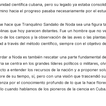
nidad científica cubana, pero su legado ya estaba consoli
RTIVO
mino hacia el progreso pasaba necesariamente por el estud
LOS BAÑOS
ACONTECER DEPORTIVO
Piragüistas
e hace que Tranquilino Sandalio de Noda sea una figura ta
el
cubanos
plinas que hoy parecen distantes. Fue un hombre que no veía
vo de los campos y la observación de las aves o las planta
 in
regresan de
 DE 2026
16 DE JULIO DE 2026
d a través del método científico, siempre con el objetivo de
iam
Montreal con
O GONZÁLEZ
ADIAN ACEVEDO GONZÁLEZ
MENTARIOS
NO HAY COMENTARIOS
e a las
nueve
dar a Noda es también rescatar una parte fundamental de n
ria se centra en los grandes líderes políticos o militares, 
medallas y
ecto a entender los recursos de la nación y a proponer sol
ciones
cupos para
e de su tiempo, sí, pero con una visión que trascendió su 
drez
Lima 2027
enza por el conocimiento profundo de lo que la hace flo
lo cuando hablamos de los pioneros de la ciencia en Cuba
nabens