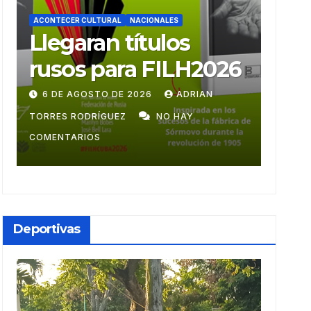
ACONTECER CULTURAL
ACONTE
Ballet Laura Alonso
Mu
emprende gira
mon
centroamericana
28 DE JULIO DE 2026
ADRIAN TORRES
9 DE
RODRÍGUEZ
NO HAY COMENTARIOS
GUZM
Deportivas