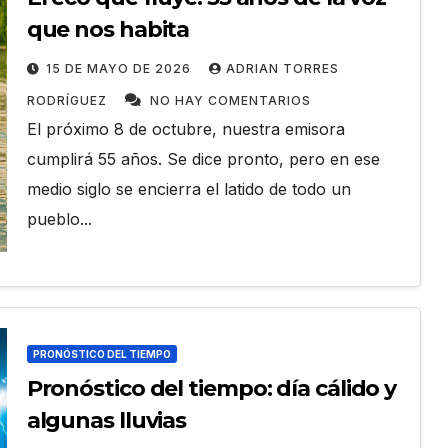
que nos habita
15 DE MAYO DE 2026
ADRIAN TORRES
RODRÍGUEZ
NO HAY COMENTARIOS
El próximo 8 de octubre, nuestra emisora
cumplirá 55 años. Se dice pronto, pero en ese
medio siglo se encierra el latido de todo un
pueblo...
ACONTECER DEPORTIVO
SAN ANTONIO DE LOS BAÑOS
nos en
Carrera Andarín
llas
Carvajal: velocidad,
ingo
resistencia y espíritu
DIAN ACEVEDO
25 DE JULIO DE 2026
ADIAN ACEVED
deportivo en su 38
PRONÓSTICO DEL TIEMPO
ENTARIOS
GONZÁLEZ
NO HAY COMENTARIOS
Pronóstico del tiempo: día cálido y
edición
algunas lluvias