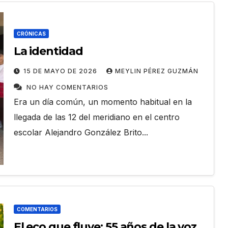
ACONTECER CULTURAL
NACIONALES
egunda
Llegaran títulos
CRÓNICAS
ca para
rusos para FILH2026
La identidad
ADRIAN
6 DE AGOSTO DE 2026
ADRIAN
15 DE MAYO DE 2026
MEYLIN PÉREZ GUZMÁN
0 años
HAY
TORRES RODRÍGUEZ
NO HAY
NO HAY COMENTARIOS
Era un día común, un momento habitual en la
COMENTARIOS
llegada de las 12 del meridiano en el centro
escolar Alejandro González Brito...
COMENTARIOS
El eco que fluye: 55 años de la voz