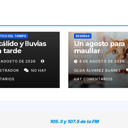
ICO DEL TIEMPO
RESEÑAS
cálido y lluvias
Un agosto para
a tarde
maullar
E AGOSTO DE 2026
8 DE AGOSTO DE 2026
ISTRADOR
NO HAY
OLGA ÁLVAREZ SUÁREZ
TARIOS
HAY COMENTARIOS
105.3 y 107.5 de la FM