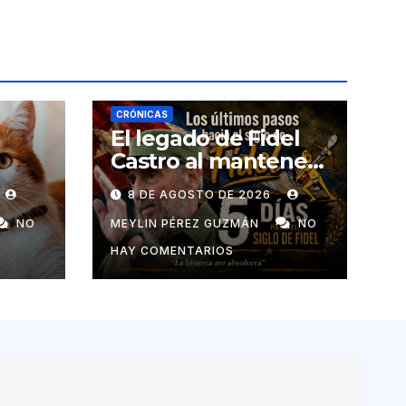
CRÓNICAS
El legado de Fidel
Castro al mantener
la enseñanza como
8 DE AGOSTO DE 2026
un derecho
universal
NO
MEYLIN PÉREZ GUZMÁN
NO
HAY COMENTARIOS