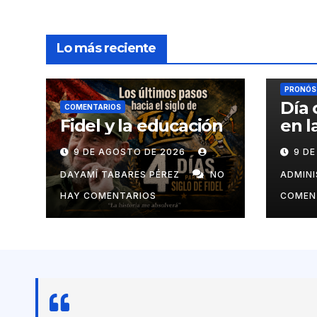
Lo más reciente
PRONÓST
Día 
COMENTARIOS
Fidel y la educación
en l
9 DE AGOSTO DE 2026
9 D
DAYAMÍ TABARES PÉREZ
NO
ADMIN
HAY COMENTARIOS
COMEN