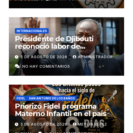
INTERNACIONALES
Presidente de Djibouti
reconoció labor de
colaboradores de Cuba
5 DE AGOSTO DE 2026
ADMINISTRADOR
NO HAY COMENTARIOS
FIDEL
SAN ANTONIO DE LOS BAÑOS
Priorizó Fidel programa
Materno Infantil en el pais
5 DE AGOSTO DE 2026
MEYLIN PÉREZ