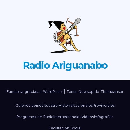
Radio Ariguanabo
Funciona gracias a WordPress
|
Tema: Newsup de
Themeansar
Quiénes somos
Nuestra Historia
Nacionales
Provinciales
Programas de Radio
Internacionales
Videos
Infografías
Facilitación Social