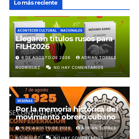
Lo más reciente
ACONTECER CULTURAL
NACIONALES
Llegaran títulos rusos para
FILH2026
6 DE AGOSTO DE 2026
ADRIAN TORRES
RODRÍGUEZ
NO HAY COMENTARIOS
RESEÑAS
Por la memoria histórica del
movimiento obrero cubano
6 DE AGOSTO DE 2026
ADRIAN TORRES
RODRÍGUEZ
NO HAY COMENTARIOS