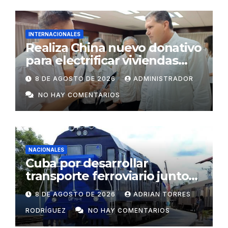
INTERNACIONALES
Realiza China nuevo donativo
para electrificar viviendas
rurales aisladas y garantizar
8 DE AGOSTO DE 2026
ADMINISTRADOR
respaldo energético a
NO HAY COMENTARIOS
centros vitales
NACIONALES
Cuba por desarrollar
transporte ferroviario junto
con Rusia
8 DE AGOSTO DE 2026
ADRIAN TORRES
RODRÍGUEZ
NO HAY COMENTARIOS