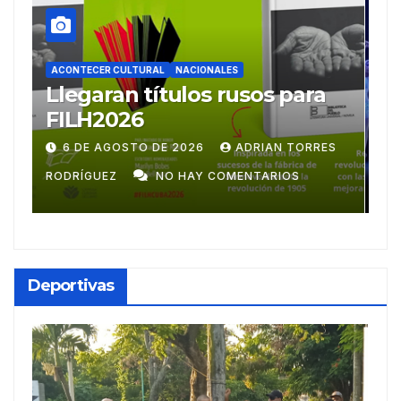
ACONTECER CULTURAL
Ballet Laura Alonso
A
emprende gira
M
centroamericana
S
28 DE JULIO DE 2026
ADRIAN TORRES
RODRÍGUEZ
NO HAY COMENTARIOS
G
Deportivas