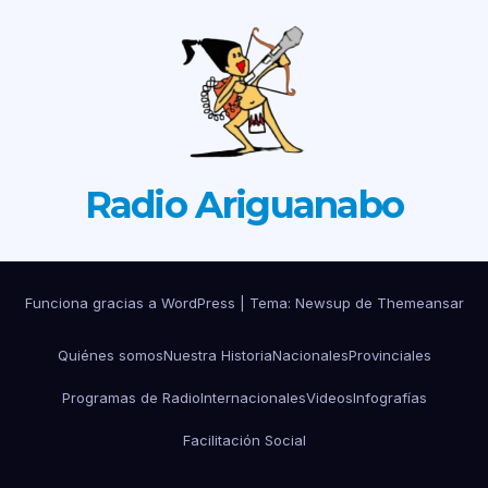
Radio Ariguanabo
Funciona gracias a WordPress
|
Tema: Newsup de
Themeansar
Quiénes somos
Nuestra Historia
Nacionales
Provinciales
Programas de Radio
Internacionales
Videos
Infografías
Facilitación Social