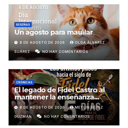
RESEÑAS
Un agosto para maullar
8 DE AGOSTO DE 2026
OLGA ÁLVAREZ
SUÁREZ
NO HAY COMENTARIOS
CRÓNICAS
El legado de Fidel Castro al
mantener la enseñanza
como un derecho universal
8 DE AGOSTO DE 2026
MEYLIN PÉREZ
GUZMÁN
NO HAY COMENTARIOS