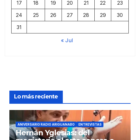
17
18
19
20
21
22
23
24
25
26
27
28
29
30
31
« Jul
Lo más reciente
ANIVERSARIO RADIO ARIGUANABO
ENTREVISTAS
Hernán Yglesias: del