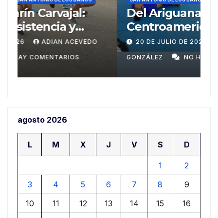
Del Ariguanabo a los
T
Centroamericanos de Santo
m
Domingo
n
20 DE JULIO DE 2026
ADIAN ACEVEDO
a
GONZÁLEZ
NO HAY COMENTARIOS
G
agosto 2026
L
M
X
J
V
S
D
1
2
3
4
5
6
7
8
9
10
11
12
13
14
15
16