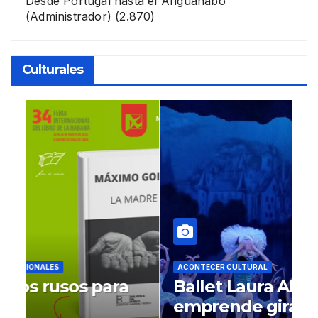
Desde Portugal hasta el Ariguanabo
(Administrador)
(2.870)
Culturales
ACONTECER CULTURAL
Ballet Laura Alonso
A
emprende gira
M