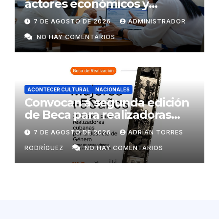
actores económicos y
estatales
7 DE AGOSTO DE 2026
ADMINISTRADOR
NO HAY COMENTARIOS
ACONTECER CULTURAL
NACIONALES
Convocan a segunda edición
de Beca para realizadoras
mayores de 50 años
7 DE AGOSTO DE 2026
ADRIAN TORRES
RODRÍGUEZ
NO HAY COMENTARIOS