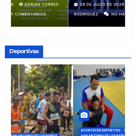
centroamericana
S
28 DE JULIO DE 2026
ADRIAN TORRES
RODRÍGUEZ
NO HAY COMENTARIOS
G
Deportivas
ACONTECER DEPORTIVO
DEPORTES
REPORTAJES
SAN ANTONIO DE LOS BAÑOS
A