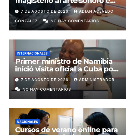
magisterio al arte sonoro en
Radio Ariguanabo
7 DE AGOSTO DE 2026
ADIAN ACEVEDO
GONZÁLEZ
NO HAY COMENTARIOS
INTERNACIONALES
Primer ministro de Namibia
inició visita oficial a Cuba por
invitación de Manuel Marrero
7 DE AGOSTO DE 2026
ADMINISTRADOR
NO HAY COMENTARIOS
NACIONALES
Cursos de verano online para