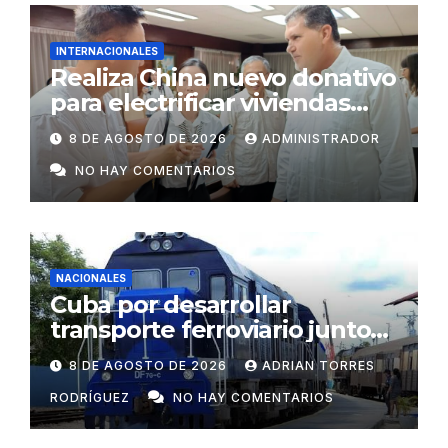
INTERNACIONALES
Realiza China nuevo donativo
para electrificar viviendas
rurales aisladas y garantizar
8 DE AGOSTO DE 2026
ADMINISTRADOR
respaldo energético a
NO HAY COMENTARIOS
centros vitales
NACIONALES
Cuba por desarrollar
transporte ferroviario junto
con Rusia
8 DE AGOSTO DE 2026
ADRIAN TORRES
RODRÍGUEZ
NO HAY COMENTARIOS