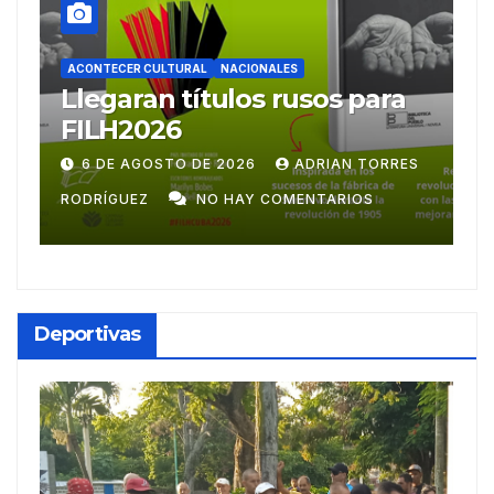
ACONTECER CULTURAL
Ballet Laura Alonso
A
emprende gira
M
centroamericana
S
28 DE JULIO DE 2026
ADRIAN TORRES
RODRÍGUEZ
NO HAY COMENTARIOS
G
Deportivas