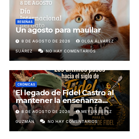
RESEÑAS
Un agosto para maullar
8 DE AGOSTO DE 2026
OLGA ÁLVAREZ
SUÁREZ
NO HAY COMENTARIOS
CRÓNICAS
El legado de Fidel Castro al
mantener la enseñanza
como un derecho universal
8 DE AGOSTO DE 2026
MEYLIN PÉREZ
GUZMÁN
NO HAY COMENTARIOS