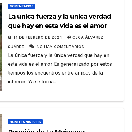
COMENTARIOS
ES
ACONTECER CULTURAL
NACIONALES
segunda
La única fuerza y la única verdad
Llegaran títulos
que hay en esta vida es el amor
eca para
rusos para FILH202
14 DE FEBRERO DE 2024
OLGA ÁLVAREZ
ADRIAN
6 DE AGOSTO DE 2026
ADRIAN
SUÁREZ
NO HAY COMENTARIOS
0 años
 HAY
TORRES RODRÍGUEZ
NO HAY
La única fuerza y la única verdad que hay en
COMENTARIOS
esta vida es el amor Es generalizado por estos
tiempos los encuentros entre amigos de la
infancia. Ya se torna…
NUESTRA HISTORIA
Reunión de La Mejorana