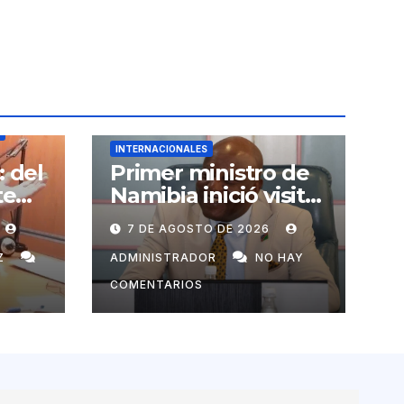
INTERNACIONALES
: del
Primer ministro de
te
Namibia inició visita
o
oficial a Cuba por
7 DE AGOSTO DE 2026
invitación de
Manuel Marrero
Z
ADMINISTRADOR
NO HAY
COMENTARIOS