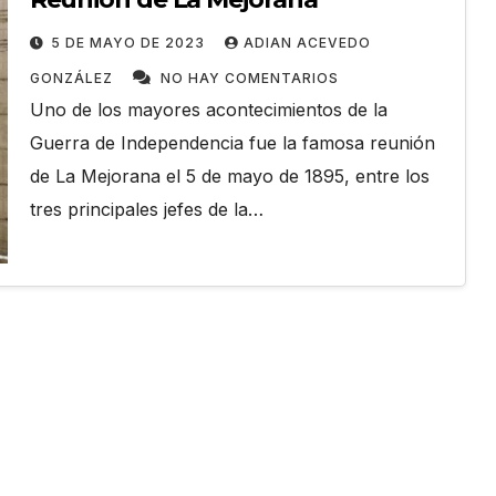
5 DE MAYO DE 2023
ADIAN ACEVEDO
GONZÁLEZ
NO HAY COMENTARIOS
Uno de los mayores acontecimientos de la
Guerra de Independencia fue la famosa reunión
de La Mejorana el 5 de mayo de 1895, entre los
tres principales jefes de la…
ACONTECER DEPORTIVO
SAN ANTONIO DE LOS BAÑ
anos en
Carrera Andarín
allas
Carvajal: velocidad,
mingo
resistencia y espírit
ADIAN ACEVEDO
25 DE JULIO DE 2026
ADIAN ACEV
deportivo en su 38
MENTARIOS
GONZÁLEZ
NO HAY COMENTARIOS
edición