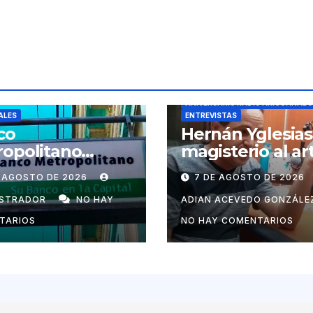
ANIVERSARIO RADIO ARIGUANABO
ALES
ENTREVISTAS
co
Hernán Yglesias
opolitano
magisterio al ar
rma sobre la
sonoro en Radi
E AGOSTO DE 2026
7 DE AGOSTO DE 2026
ra de divisas
Ariguanabo
 cooperativas y
ISTRADOR
NO HAY
ADIAN ACEVEDO GONZÁLE
ymes privadas
TARIOS
NO HAY COMENTARIOS
Cuba