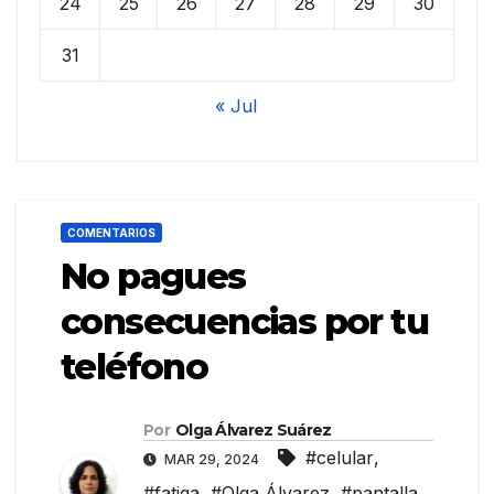
24
25
26
27
28
29
30
31
« Jul
COMENTARIOS
No pagues
consecuencias por tu
teléfono
Por
Olga Álvarez Suárez
#celular
,
MAR 29, 2024
#fatiga
,
#Olga Álvarez
,
#pantalla
,