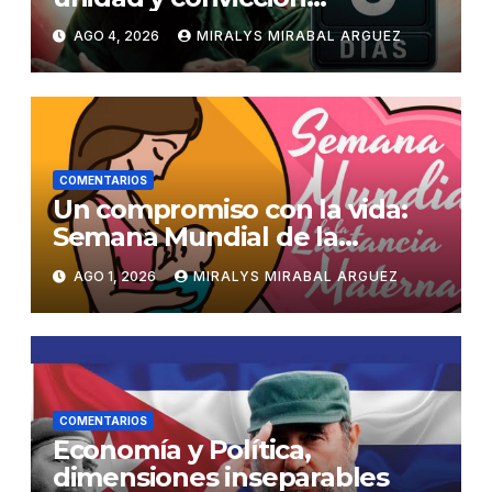
revolucionaria
AGO 4, 2026
MIRALYS MIRABAL ARGUEZ
COMENTARIOS
Un compromiso con la vida:
Semana Mundial de la
Lactancia Materna
AGO 1, 2026
MIRALYS MIRABAL ARGUEZ
COMENTARIOS
Economía y Política,
dimensiones inseparables