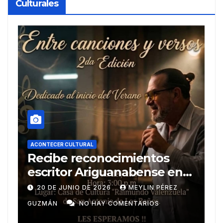
Culturales
ACONTECER CULTURAL
tos
Un curso de retos y
nse en
emociones
N PÉREZ
20 DE JUNIO DE 2026
DAYAMÍ TABARE
IOS
PÉREZ
NO HAY COMENTARIOS