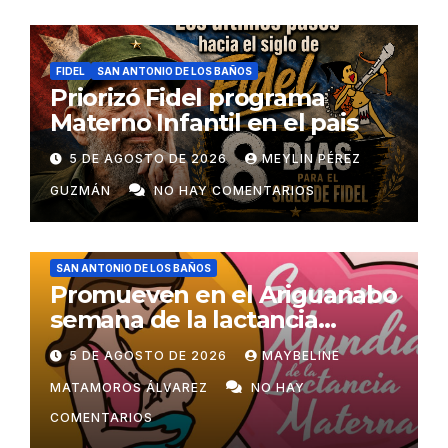
FIDEL
SAN ANTONIO DE LOS BAÑOS
Priorizó Fidel programa
Materno Infantil en el pais
5 DE AGOSTO DE 2026
MEYLIN PÉREZ
GUZMÁN
NO HAY COMENTARIOS
SAN ANTONIO DE LOS BAÑOS
Promueven en el Ariguanabo
semana de la lactancia
materna
5 DE AGOSTO DE 2026
MAYBELINE
MATAMOROS ÁLVAREZ
NO HAY
COMENTARIOS