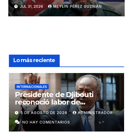
JUL 31, 2026
MEYLIN PÉREZ GUZMÁN
Lo más reciente
INTERNACIONALES
Presidente de Djibouti
reconoció labor de
colaboradores de Cuba
5 DE AGOSTO DE 2026
ADMINISTRADOR
NO HAY COMENTARIOS