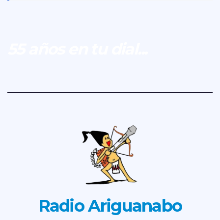
55 años en tu dial...
Radio Ariguanabo