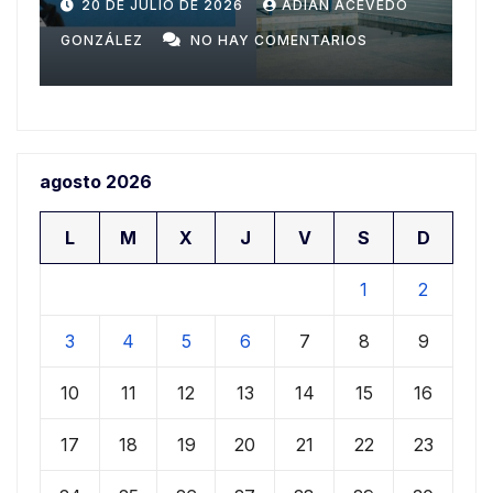
nuevas generaciones del
N ACEVEDO
19 DE JULIO DE 2026
ADIAN ACEVED
ajedrez ariguanabense
ARIOS
GONZÁLEZ
NO HAY COMENTARIOS
agosto 2026
L
M
X
J
V
S
D
1
2
3
4
5
6
7
8
9
10
11
12
13
14
15
16
17
18
19
20
21
22
23