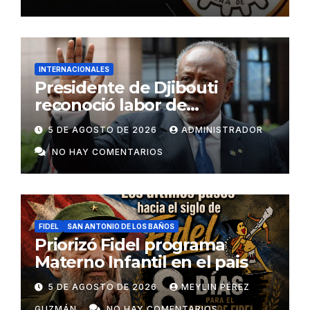
INTERNACIONALES
Presidente de Djibouti
reconoció labor de
colaboradores de Cuba
5 DE AGOSTO DE 2026
ADMINISTRADOR
NO HAY COMENTARIOS
FIDEL
SAN ANTONIO DE LOS BAÑOS
Priorizó Fidel programa
Materno Infantil en el pais
5 DE AGOSTO DE 2026
MEYLIN PÉREZ
GUZMÁN
NO HAY COMENTARIOS