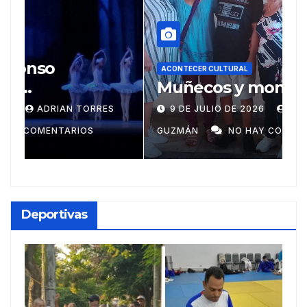
A
R
ACONTECER CULTURAL
Muñecos y monotipia
e
C
9 DE JULIO DE 2026
MEYLIN PÉREZ
i
GUZMÁN
NO HAY COMENTARIOS
G
Deportivas