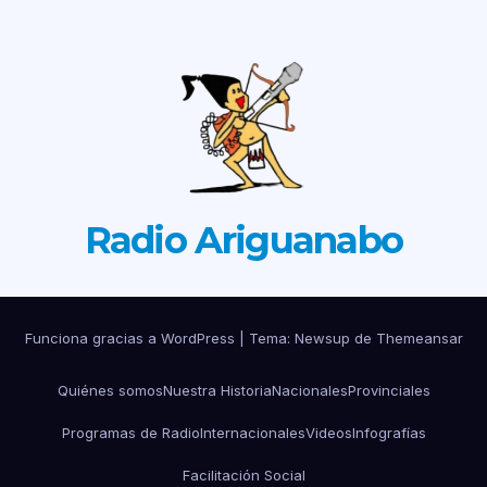
Radio Ariguanabo
Funciona gracias a WordPress
|
Tema: Newsup de
Themeansar
Quiénes somos
Nuestra Historia
Nacionales
Provinciales
Programas de Radio
Internacionales
Videos
Infografías
Facilitación Social