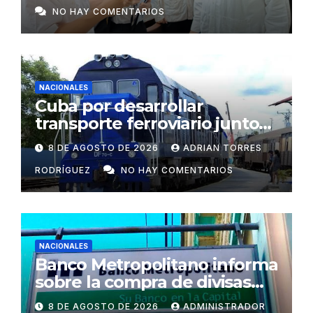
NO HAY COMENTARIOS
centros vitales
NACIONALES
Cuba por desarrollar
transporte ferroviario junto
con Rusia
8 DE AGOSTO DE 2026
ADRIAN TORRES
RODRÍGUEZ
NO HAY COMENTARIOS
NACIONALES
Banco Metropolitano informa
sobre la compra de divisas
para cooperativas y mipymes
8 DE AGOSTO DE 2026
ADMINISTRADOR