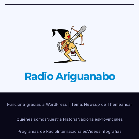
Radio Ariguanabo
Funciona gracias a WordPress
|
Tema: Newsup de
Themeansar
Quiénes somos
Nuestra Historia
Nacionales
Provinciales
Programas de Radio
Internacionales
Videos
Infografías