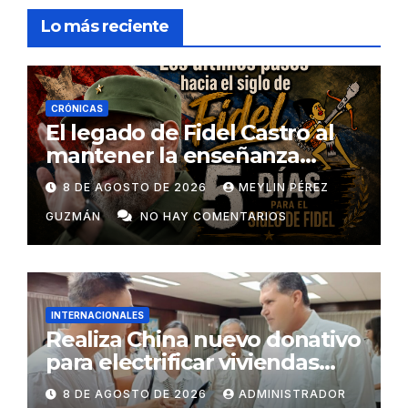
Lo más reciente
CRÓNICAS
El legado de Fidel Castro al
mantener la enseñanza
como un derecho universal
8 DE AGOSTO DE 2026
MEYLIN PÉREZ
GUZMÁN
NO HAY COMENTARIOS
INTERNACIONALES
Realiza China nuevo donativo
para electrificar viviendas
rurales aisladas y garantizar
8 DE AGOSTO DE 2026
ADMINISTRADOR
respaldo energético a