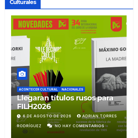
Culturales
ACONTECER CULTURAL
Ballet Laura Alonso
A
emprende gira
M
centroamericana
S
28 DE JULIO DE 2026
ADRIAN TORRES
RODRÍGUEZ
NO HAY COMENTARIOS
G