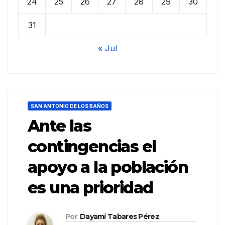
24
25
26
27
28
29
30
31
« Jul
SAN ANTONIO DE LOS BAÑOS
Ante las
contingencias el
apoyo a la población
es una prioridad
Por
Dayamí Tabares Pérez