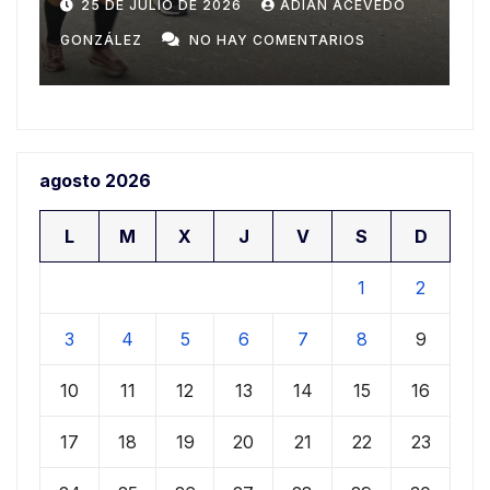
Domingo
20 DE JULIO DE 2026
ADIAN ACEVEDO
GONZÁLEZ
NO HAY COMENTARIOS
G
agosto 2026
L
M
X
J
V
S
D
1
2
3
4
5
6
7
8
9
10
11
12
13
14
15
16
17
18
19
20
21
22
23