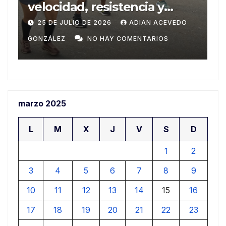
Centroamericanos de Santo
m
Domingo
n
20 DE JULIO DE 2026
ADIAN ACEVEDO
a
GONZÁLEZ
NO HAY COMENTARIOS
G
marzo 2025
L
M
X
J
V
S
D
1
2
3
4
5
6
7
8
9
10
11
12
13
14
15
16
17
18
19
20
21
22
23