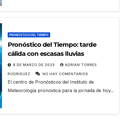
ACONTECER CULTURAL
Alonso
Muñecos y
a
monotipia
PRONÓSTICO DEL TIEMPO
Pronóstico del Tiempo: tarde
ana
ADRIAN TORRES
9 DE JULIO DE 2026
MEYLIN PÉREZ
cálida con escasas lluvias
MENTARIOS
GUZMÁN
NO HAY COMENTARIOS
8 DE MARZO DE 2025
ADRIAN TORRES
RODRÍGUEZ
NO HAY COMENTARIOS
El centro de Pronósticos del Instituto de
Meteorología pronostica para la jornada de hoy...