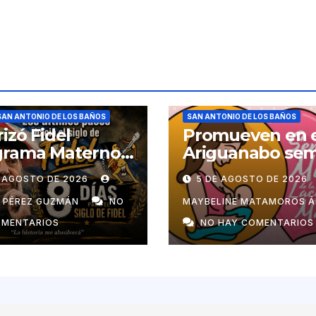
SAN ANTONIO DE LOS BAÑOS
SAN ANTONIO DE LOS BAÑOS
rizó Fidel
Promueven en 
grama Materno
Ariguanabo se
ntil en el pais
de la lactancia
E AGOSTO DE 2026
5 DE AGOSTO DE 2026
materna
N PÉREZ GUZMÁN
NO
MAYBELINE MATAMOROS Á
OMENTARIOS
NO HAY COMENTARIOS