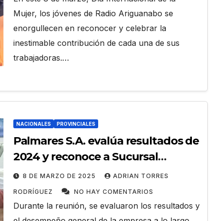
Mujer, los jóvenes de Radio Ariguanabo se
enorgullecen en reconocer y celebrar la
inestimable contribución de cada una de sus
trabajadoras.…
NACIONALES
PROVINCIALES
Palmares S.A. evalúa resultados de
2024 y reconoce a Sucursal
Destacada en Artemisa
8 DE MARZO DE 2025
ADRIAN TORRES
RODRÍGUEZ
NO HAY COMENTARIOS
Durante la reunión, se evaluaron los resultados y
el desempeño general de la empresa a lo largo