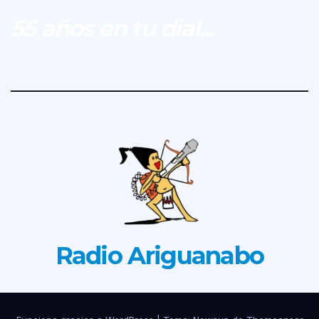
55 años en tu dial...
Radio Ariguanabo