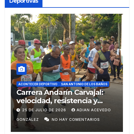
Deportivas
ACONTECER DEPORTIVO
DEPORTE
O
SAN ANTONIO DE LOS BAÑOS
SAN ANTONIO DE LOS BAÑOS
arín Carvajal:
Del Ariguanabo a
resistencia y
Centroamericano
portivo en su 38
Domingo
 2026
ADIAN ACEVEDO
20 DE JULIO DE 2026
O HAY COMENTARIOS
GONZÁLEZ
NO HAY CO