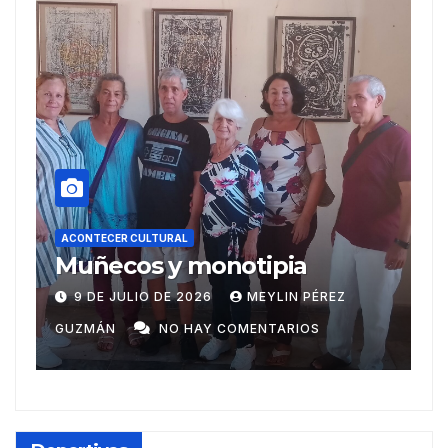
ACONTECER CULTURAL
Recibe reconocimie
notipia
escritor Ariguanab
Casas literarias
MEYLIN PÉREZ
20 DE JUNIO DE 2026
MEY
internacionales
 COMENTARIOS
GUZMÁN
NO HAY COMENTA