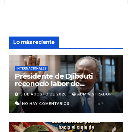
Lo más reciente
INTERNACIONALES
Presidente de Djibouti
reconoció labor de
colaboradores de Cuba
5 DE AGOSTO DE 2026
ADMINISTRADOR
NO HAY COMENTARIOS