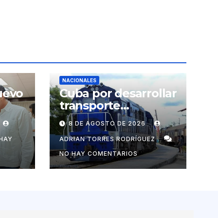
NACIONALES
uevo
Cuba por desarrollar
transporte
ferroviario junto con
8 DE AGOSTO DE 2026
s
Rusia
tizar
HAY
ADRIAN TORRES RODRÍGUEZ
tico
NO HAY COMENTARIOS
s