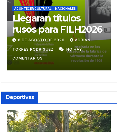
ACONTECER CULTURAL
ACONTE
Ballet Laura Alonso
Mu
emprende gira
mo
centroamericana
28 DE JULIO DE 2026
ADRIAN TORRES
9 D
RODRÍGUEZ
NO HAY COMENTARIOS
GUZM
Deportivas