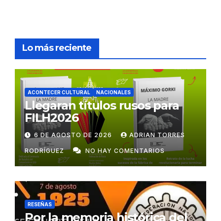
Lo más reciente
ACONTECER CULTURAL
NACIONALES
Llegaran títulos rusos para
FILH2026
6 DE AGOSTO DE 2026
ADRIAN TORRES
RODRÍGUEZ
NO HAY COMENTARIOS
RESEÑAS
Por la memoria histórica del