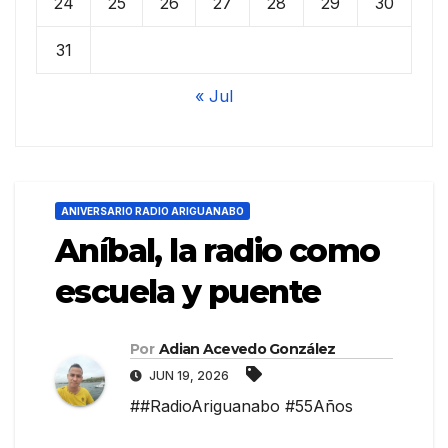
24
25
26
27
28
29
30
31
« Jul
ANIVERSARIO RADIO ARIGUANABO
Aníbal, la radio como
escuela y puente
Por
Adian Acevedo González
JUN 19, 2026
##RadioAriguanabo #55Años