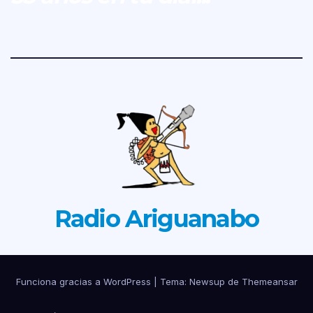
Radio Ariguanabo
Funciona gracias a WordPress
|
Tema: Newsup de
Themeansar