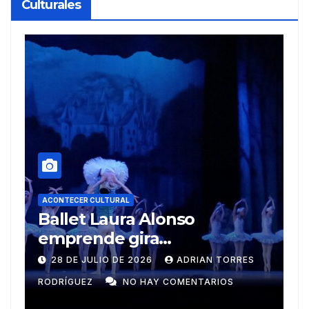
Culturales
A
R
ACONTECER CULTURAL
Muñecos y monotipia
e
C
9 DE JULIO DE 2026
MEYLIN PÉREZ
i
GUZMÁN
NO HAY COMENTARIOS
G