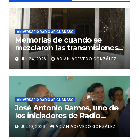
ANIVERSARIO RADIO ARIGUANABO
Memorias de cuando se
mezclaron las transmisiones
con las obras constructivas
JUL 24, 2026
ADIAN ACEVEDO GONZÁLEZ
ANIVERSARIO RADIO ARIGUANABO
José Antonio Ramos, uno de
los iniciadores de Radio
Ariguanabo
JUL 10, 2026
ADIAN ACEVEDO GONZÁLEZ