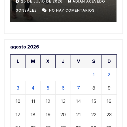
Domingo
n
20 DE JULIO DE 2026
ADIAN ACEVEDO
a
GONZÁLEZ
NO HAY COMENTARIOS
G
agosto 2026
L
M
X
J
V
S
D
1
2
3
4
5
6
7
8
9
10
11
12
13
14
15
16
17
18
19
20
21
22
23