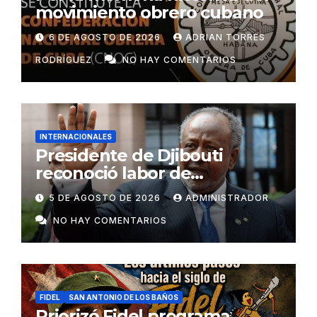
movimiento obrero cubano
6 DE AGOSTO DE 2026
ADRIAN TORRES
RODRÍGUEZ
NO HAY COMENTARIOS
INTERNACIONALES
Presidente de Djibouti
reconoció labor de
colaboradores de Cuba
5 DE AGOSTO DE 2026
ADMINISTRADOR
NO HAY COMENTARIOS
FIDEL
SAN ANTONIO DE LOS BAÑOS
Priorizó Fidel programa