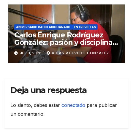
ANIVERSARIO RADIO ARIGUANABO
ENTREVISTAS
Carlos Enrique Rodríguez
González: pasión y disciplina
en la narración deportiva
JUL 3, 2026
ADIAN ACEVEDO GONZÁLEZ
Deja una respuesta
Lo siento, debes estar
conectado
para publicar
un comentario.