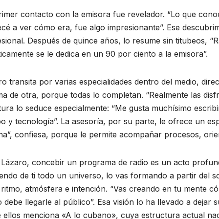
s y
Recibe
imer contacto con la emisora fue revelador. “Lo que cono
pia
reconocimien
é a ver cómo era, fue algo impresionante”. Ese descubrimie
tos escritor
sional. Después de quince años, lo resume sin titubeos, “R
E 2026
20 DE JUNIO DE 2026
icamente se le dedica en un 90 por ciento a la emisora”.
Ariguanabens
GUZMÁN
MEYLIN PÉREZ GUZMÁN
ARIOS
NO HAY COMENTARIOS
e en Casas
o transita por varias especialidades dentro del medio, dir
literarias
a de otra, porque todas lo completan. “Realmente las disf
tura lo seduce especialmente: “Me gusta muchísimo escribi
internacionale
o y tecnología”. La asesoría, por su parte, le ofrece un es
s
na”, confiesa, porque le permite acompañar procesos, orie
 Lázaro, concebir un programa de radio es un acto profun
endo de ti todo un universo, lo vas formando a partir del s
e ritmo, atmósfera e intención. “Vas creando en tu mente 
debe llegarle al público”. Esa visión lo ha llevado a dejar
 ellos menciona «A lo cubano», cuya estructura actual nac