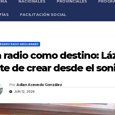
RIA
NACIONALES
PROVINCIALES
PROGRA
FÍAS
FACILITACIÓN SOCIAL
RSARIO RADIO ARIGUANABO
 radio como destino: Lá
te de crear desde el son
Por
Adian Acevedo González
JUN 12, 2026