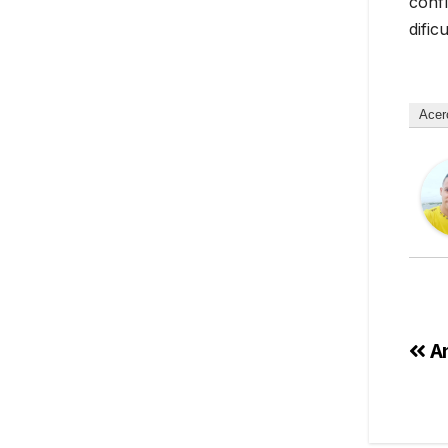
confl
dific
Acer
An