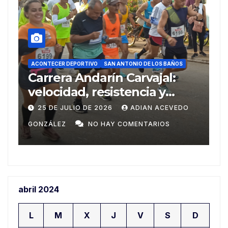
AC
ACONTECER DEPORTIVO
SAN ANTONIO DE LOS BAÑOS
SA
Carrera Andarín Carvajal:
D
velocidad, resistencia y
C
espíritu deportivo en su 38
D
25 DE JULIO DE 2026
ADIAN ACEVEDO
edición
GONZÁLEZ
NO HAY COMENTARIOS
GO
abril 2024
L
M
X
J
V
S
D