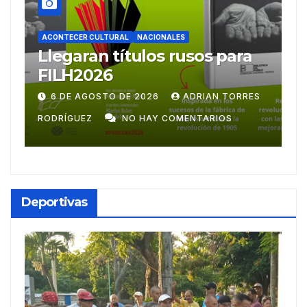
ACONTECER CULTURAL
NACIONALES
ACO
Llegaran títulos rusos para
Ba
FILH2026
em
ce
6 DE AGOSTO DE 2026
ADRIAN TORRES
2
RODRÍGUEZ
NO HAY COMENTARIOS
ROD
Deportivas