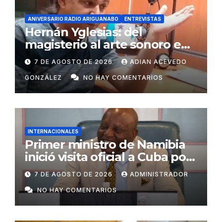
ANIVERSARIO RADIO ARIGUANABO
ENTREVISTAS
Hernán Yglesias: del
magisterio al arte sonoro en
Radio Ariguanabo
7 DE AGOSTO DE 2026
ADIAN ACEVEDO
GONZÁLEZ
NO HAY COMENTARIOS
INTERNACIONALES
Primer ministro de Namibia
inició visita oficial a Cuba por
invitación de Manuel Marrero
7 DE AGOSTO DE 2026
ADMINISTRADOR
NO HAY COMENTARIOS