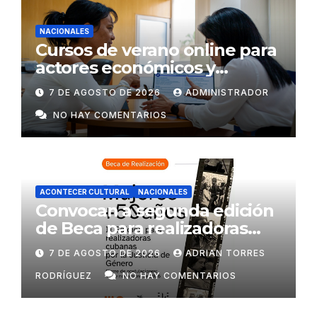
NACIONALES
Cursos de verano online para
actores económicos y
estatales
7 DE AGOSTO DE 2026
ADMINISTRADOR
NO HAY COMENTARIOS
ACONTECER CULTURAL
NACIONALES
Convocan a segunda edición
de Beca para realizadoras
mayores de 50 años
7 DE AGOSTO DE 2026
ADRIAN TORRES
RODRÍGUEZ
NO HAY COMENTARIOS