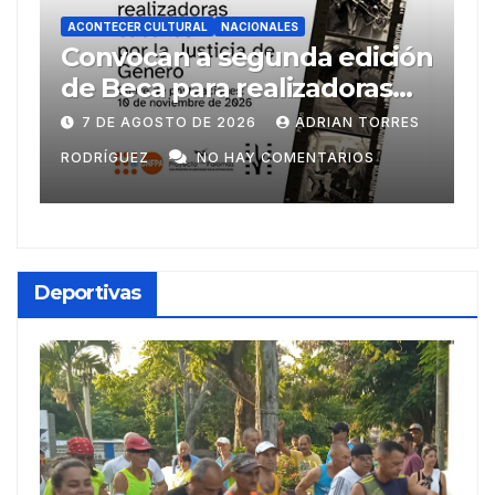
ACONTECER CULTURAL
NACIONALES
ión
Llegaran títulos rusos para
FILH2026
ES
6 DE AGOSTO DE 2026
ADRIAN TORRES
RODRÍGUEZ
NO HAY COMENTARIOS
Deportivas