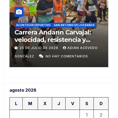
ACONTECER DEPORTIVO
DEPORTES
REPORTAJES
SAN ANTONIO DE LOS BAÑOS
Del Ariguanabo a los
Centroamericanos de Santo
8
Domingo
DO
20 DE JULIO DE 2026
ADIAN ACEVEDO
GONZÁLEZ
NO HAY COMENTARIOS
agosto 2026
L
M
X
J
V
S
D
1
2