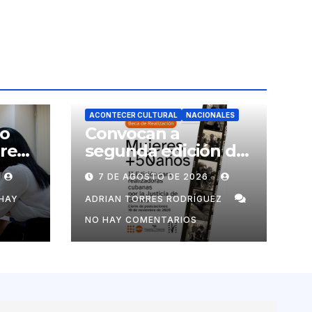
ACONTECER CULTURAL
NACIONALES
no
Convocan a
ores
segunda edición de
Beca para
7 DE AGOSTO DE 2026
realizadoras
mayores de 50 años
HAY
ADRIAN TORRES RODRÍGUEZ
NO HAY COMENTARIOS