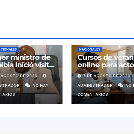
ACIONALES
NACIONALES
er ministro de
Cursos de vera
bia inició visita
online para act
ial a Cuba por
económicos y
E AGOSTO DE 2026
7 DE AGOSTO DE 2026
tación de
estatales
uel Marrero
ISTRADOR
NO HAY
ADMINISTRADOR
NO 
TARIOS
COMENTARIOS