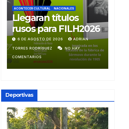
ACONTECER CULTURAL
Ballet Laura Alonso
026
emprende gira
centroamericana
28 DE JULIO DE 2026
ADRIAN TORRES
RODRÍGUEZ
NO HAY COMENTARIOS
Deportivas