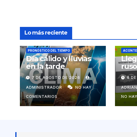
Lo más reciente
PRONÓSTICO DEL TIEMPO
ACONTE
Día cálido y lluvias
Lleg
en la tarde
ruso
7 DE AGOSTO DE 2026
6 D
ADMINISTRADOR
NO HAY
ADRIA
COMENTARIOS
NO HA