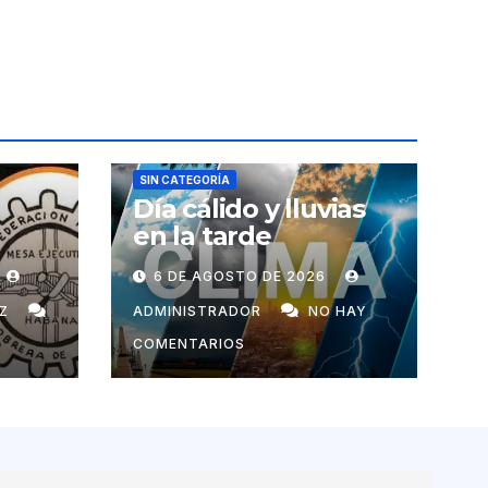
SIN CATEGORÍA
Día cálido y lluvias
en la tarde
ero
6 DE AGOSTO DE 2026
EZ
ADMINISTRADOR
NO HAY
COMENTARIOS