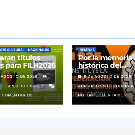
CER CULTURAL
NACIONALES
RESEÑAS
aran títulos
Por la memoria
s para FILH2026
histórica del
movimiento obr
E AGOSTO DE 2026
6 DE AGOSTO DE 2026
cubano
N TORRES RODRÍGUEZ
ADRIAN TORRES RODRÍGU
Y COMENTARIOS
NO HAY COMENTARIOS