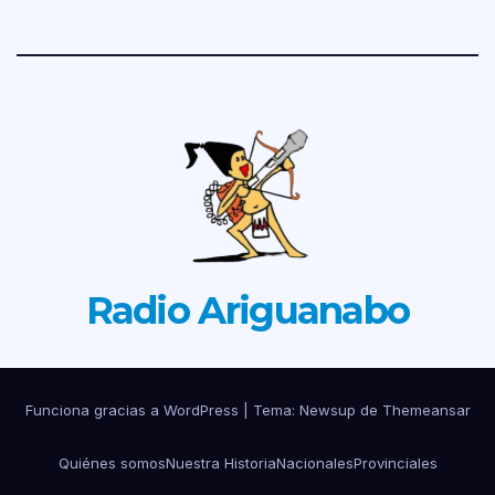
Radio Ariguanabo
Funciona gracias a WordPress
|
Tema: Newsup de
Themeansar
Quiénes somos
Nuestra Historia
Nacionales
Provinciales