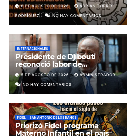
6 DE AGOSTO DE 2026
ADRIAN TORRES
RODRÍGUEZ
NO HAY COMENTARIOS
INTERNACIONALES
Presidente de Djibouti
reconoció labor de
colaboradores de Cuba
5 DE AGOSTO DE 2026
ADMINISTRADOR
NO HAY COMENTARIOS
FIDEL
SAN ANTONIO DE LOS BAÑOS
Priorizó Fidel programa
Materno Infantil en el pais