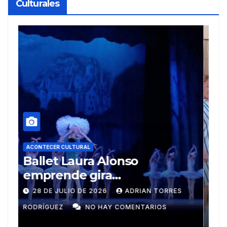
Culturales
A
R
ACONTECER CULTURAL
Muñecos y monotipia
e
C
9 DE JULIO DE 2026
MEYLIN PÉREZ
i
GUZMÁN
NO HAY COMENTARIOS
G