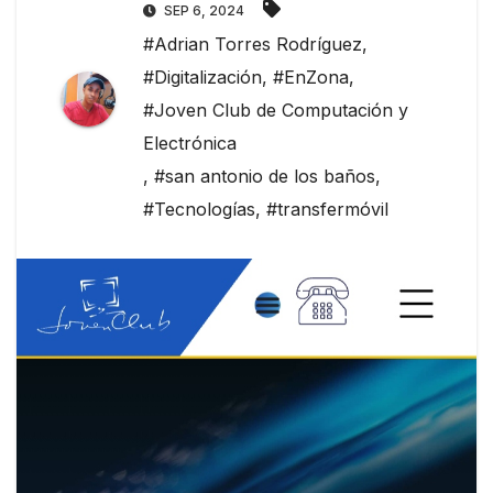
SEP 6, 2024
#Adrian Torres Rodríguez
,
#Digitalización
,
#EnZona
,
#Joven Club de Computación y
Electrónica
,
#san antonio de los baños
,
#Tecnologías
,
#transfermóvil