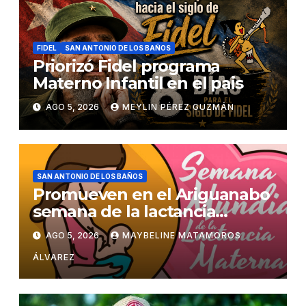
FIDEL
SAN ANTONIO DE LOS BAÑOS
Priorizó Fidel programa
Materno Infantil en el pais
AGO 5, 2026
MEYLIN PÉREZ GUZMÁN
SAN ANTONIO DE LOS BAÑOS
Promueven en el Ariguanabo
semana de la lactancia
materna
AGO 5, 2026
MAYBELINE MATAMOROS
ÁLVAREZ