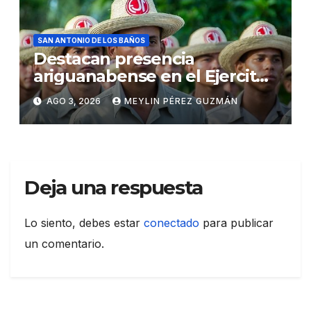
SAN ANTONIO DE LOS BAÑOS
Destacan presencia
ariguanabense en el Ejercito
Juvenil del Trabajo
AGO 3, 2026
MEYLIN PÉREZ GUZMÁN
Deja una respuesta
Lo siento, debes estar
conectado
para publicar
un comentario.