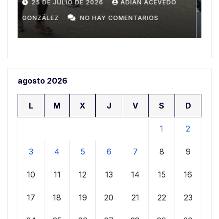
Domingo
n
20 DE JULIO DE 2026
ADIAN ACEVEDO
a
GONZÁLEZ
NO HAY COMENTARIOS
G
agosto 2026
L
M
X
J
V
S
D
1
2
3
4
5
6
7
8
9
10
11
12
13
14
15
16
17
18
19
20
21
22
23