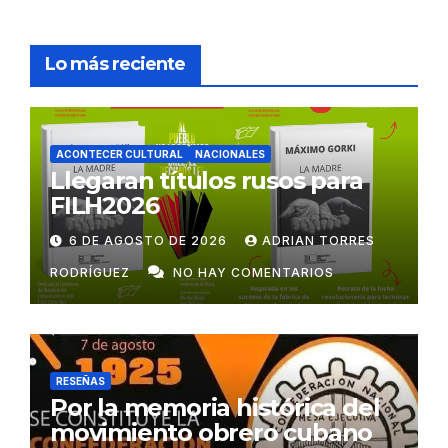
Lo más reciente
ACONTECER CULTURAL
NACIONALES
Llegaran títulos rusos para
FILH2026
6 DE AGOSTO DE 2026
ADRIAN TORRES
RODRÍGUEZ
NO HAY COMENTARIOS
RESEÑAS
Por la memoria histórica del
movimiento obrero cubano