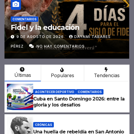
PRONÓSTICO DEL TIEMPO
Día cálido y lluvias en la tarde
9 DE AGOSTO DE 2026
ADMINISTRADOR
NO HAY COMENTARIOS
Últimas
Populares
Tendencias
ACONTECER DEPORTIVO
COMENTARIOS
Cuba en Santo Domingo 2026: entre la
gloria y los desafíos
CRÓNICAS
Una huella de rebeldía en San Antonio