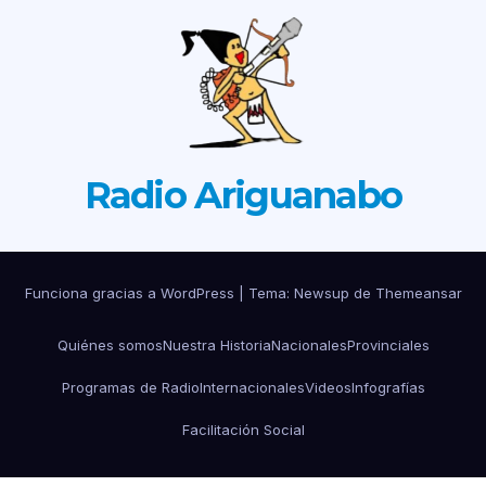
Radio Ariguanabo
Funciona gracias a WordPress
|
Tema: Newsup de
Themeansar
Quiénes somos
Nuestra Historia
Nacionales
Provinciales
Programas de Radio
Internacionales
Videos
Infografías
Facilitación Social