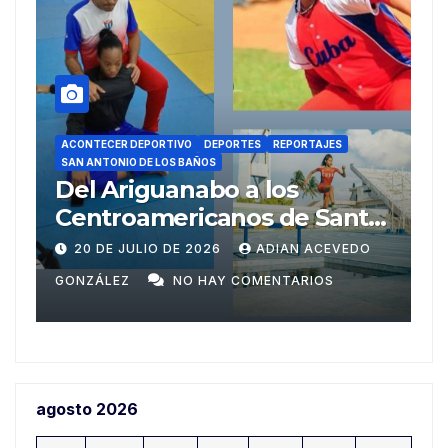
ACONTECER DEPORTIVO
SAN ANTONIO DE LOS BAÑOS
Torneo Ezequiel Herrera in
o
memoriam reconoce a las
nuevas generaciones del
19 DE JULIO DE 2026
ADIAN ACEVEDO
ajedrez ariguanabense
GONZÁLEZ
NO HAY COMENTARIOS
agosto 2026