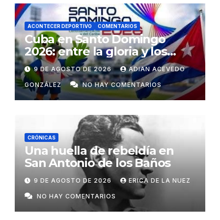
ACONTECER DEPORTIVO
COMENTARIOS
Cuba en Santo Domingo
2026: entre la gloria y los
desafíos
9 DE AGOSTO DE 2026
ADIAN ACEVEDO
GONZÁLEZ
NO HAY COMENTARIOS
CRÓNICAS
Una huella de rebeldía en
San Antonio de los Baños
9 DE AGOSTO DE 2026
ERICA DE LA NUEZ
NO HAY COMENTARIOS