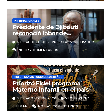
INTERNACIONALES
Presidente de Djibouti
reconoció labor de
colaboradores de Cuba
5 DE AGOSTO DE 2026
ADMINISTRADOR
NO HAY COMENTARIOS
FIDEL
SAN ANTONIO DE LOS BAÑOS
Priorizó Fidel programa
Materno Infantil en el pais
5 DE AGOSTO DE 2026
MEYLIN PÉREZ
GUZMÁN
NO HAY COMENTARIOS