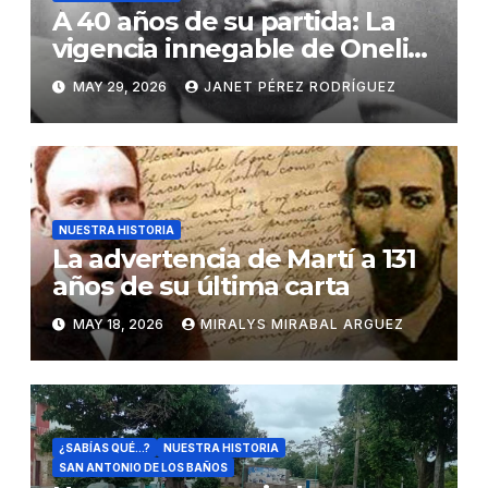
A 40 años de su partida: La
vigencia innegable de Onelio
Jorge Cardoso
MAY 29, 2026
JANET PÉREZ RODRÍGUEZ
NUESTRA HISTORIA
La advertencia de Martí a 131
años de su última carta
MAY 18, 2026
MIRALYS MIRABAL ARGUEZ
¿SABÍAS QUÉ...?
NUESTRA HISTORIA
SAN ANTONIO DE LOS BAÑOS