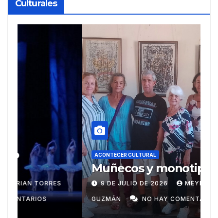
Culturales
A
R
ACONTECER CULTURAL
Muñecos y monotipia
e
C
9 DE JULIO DE 2026
MEYLIN PÉREZ
i
GUZMÁN
NO HAY COMENTARIOS
G