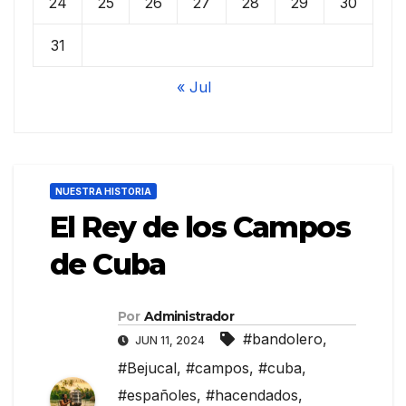
24
25
26
27
28
29
30
31
« Jul
NUESTRA HISTORIA
El Rey de los Campos
de Cuba
Por
Administrador
#bandolero
,
JUN 11, 2024
#Bejucal
,
#campos
,
#cuba
,
#españoles
,
#hacendados
,