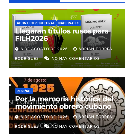
ACONTECER CULTURAL
NACIONALES
Llegaran títulos rusos para
FILH2026
6 DE AGOSTO DE 2026
ADRIAN TORRES
RODRÍGUEZ
NO HAY COMENTARIOS
RESEÑAS
Por la memoria histórica del
movimiento obrero cubano
6 DE AGOSTO DE 2026
ADRIAN TORRES
RODRÍGUEZ
NO HAY COMENTARIOS