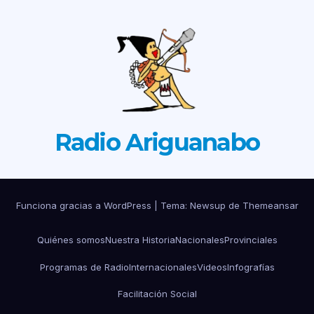
Radio Ariguanabo
Funciona gracias a WordPress
|
Tema: Newsup de
Themeansar
Quiénes somos
Nuestra Historia
Nacionales
Provinciales
Programas de Radio
Internacionales
Videos
Infografías
Facilitación Social