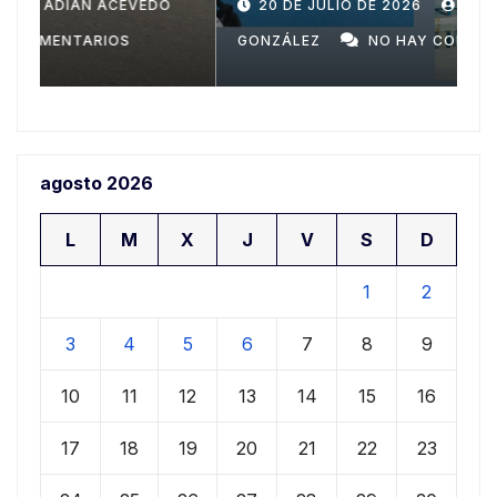
Domingo
n
20 DE JULIO DE 2026
ADIAN ACEVEDO
a
GONZÁLEZ
NO HAY COMENTARIOS
G
agosto 2026
L
M
X
J
V
S
D
1
2
3
4
5
6
7
8
9
10
11
12
13
14
15
16
17
18
19
20
21
22
23