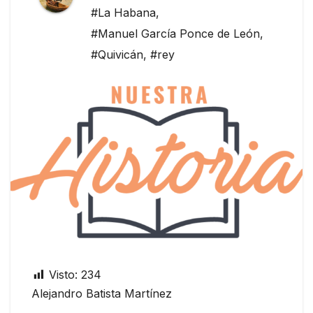
#La Habana
,
#Manuel García Ponce de León
,
#Quivicán
,
#rey
Visto:
234
Alejandro Batista Martínez