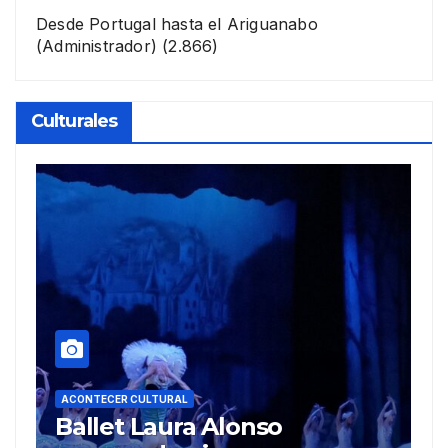
Desde Portugal hasta el Ariguanabo
(Administrador)
(2.866)
Culturales
A
R
ACONTECER CULTURAL