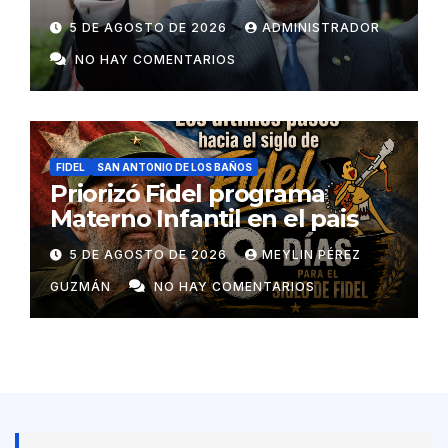
colaboradores de Cuba
5 DE AGOSTO DE 2026
ADMINISTRADOR
NO HAY COMENTARIOS
FIDEL
SAN ANTONIO DE LOS BAÑOS
Priorizó Fidel programa
Materno Infantil en el pais
5 DE AGOSTO DE 2026
MEYLIN PÉREZ
GUZMÁN
NO HAY COMENTARIOS