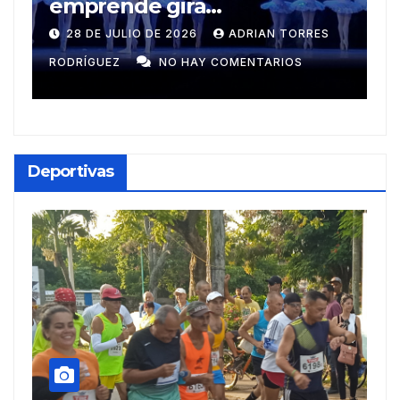
Muñecos y monotipia
e
C
9 DE JULIO DE 2026
MEYLIN PÉREZ
i
GUZMÁN
NO HAY COMENTARIOS
G
Deportivas