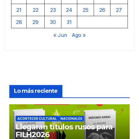
21
22
23
24
25
26
27
28
29
30
31
« Jun
Ago »
Lo más reciente
ACONTECER CULTURAL
NACIONALES
Llegaran títulos rusos para
FILH2026