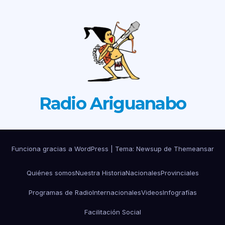
Radio Ariguanabo
Funciona gracias a WordPress
|
Tema: Newsup de
Themeansar
Quiénes somos
Nuestra Historia
Nacionales
Provinciales
Programas de Radio
Internacionales
Videos
Infografías
Facilitación Social