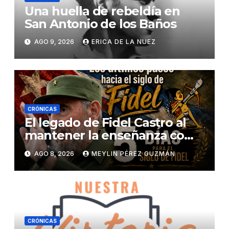
Una huella de rebeldía en
San Antonio de los Baños
AGO 9, 2026
ERICA DE LA NUEZ
CRÓNICAS
El legado de Fidel Castro al
mantener la enseñanza como
un derecho universal
AGO 8, 2026
MEYLIN PÉREZ GUZMÁN
CRÓNICAS