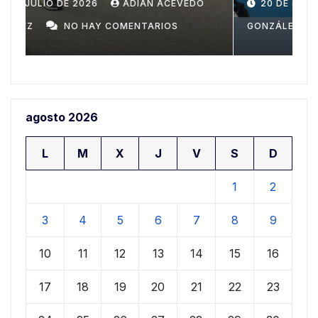
Domingo
n
20 DE JULIO DE 2026
ADIAN ACEVEDO
a
GONZÁLEZ
NO HAY COMENTARIOS
G
agosto 2026
L
M
X
J
V
S
D
1
2
3
4
5
6
7
8
9
10
11
12
13
14
15
16
17
18
19
20
21
22
23