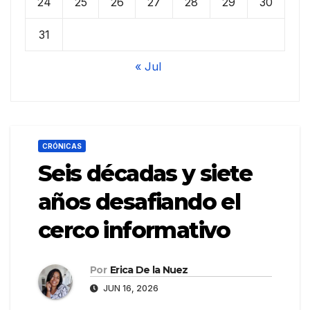
24
25
26
27
28
29
30
31
« Jul
CRÓNICAS
Seis décadas y siete
años desafiando el
cerco informativo
Por
Erica De la Nuez
JUN 16, 2026