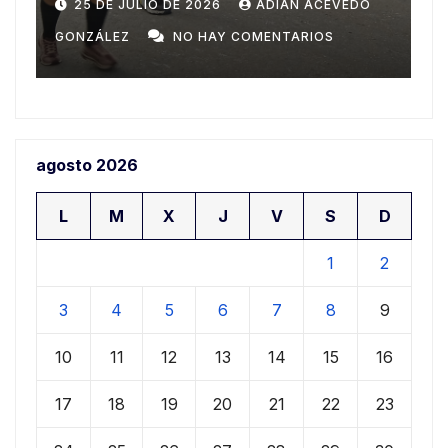
Domingo
n
20 DE JULIO DE 2026
ADIAN ACEVEDO
a
GONZÁLEZ
NO HAY COMENTARIOS
G
agosto 2026
L
M
X
J
V
S
D
1
2
3
4
5
6
7
8
9
10
11
12
13
14
15
16
17
18
19
20
21
22
23