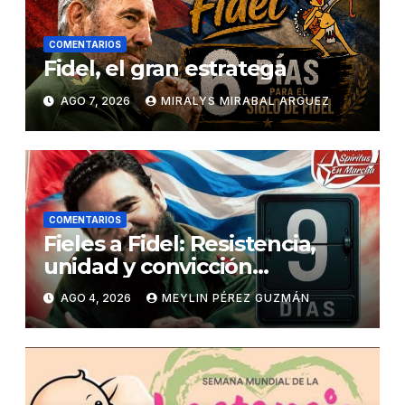
COMENTARIOS
Fidel, el gran estratega
AGO 7, 2026
MIRALYS MIRABAL ARGUEZ
COMENTARIOS
Fieles a Fidel: Resistencia,
unidad y convicción
revolucionaria
AGO 4, 2026
MEYLIN PÉREZ GUZMÁN