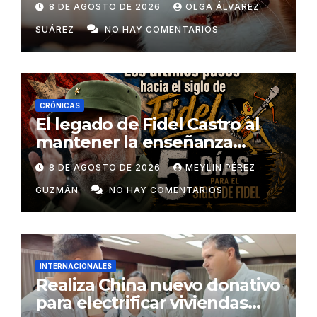
8 DE AGOSTO DE 2026
OLGA ÁLVAREZ
SUÁREZ
NO HAY COMENTARIOS
CRÓNICAS
El legado de Fidel Castro al
mantener la enseñanza
como un derecho universal
8 DE AGOSTO DE 2026
MEYLIN PÉREZ
GUZMÁN
NO HAY COMENTARIOS
INTERNACIONALES
Realiza China nuevo donativo
para electrificar viviendas