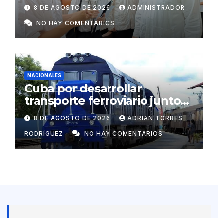
rurales aisladas y garantizar
8 DE AGOSTO DE 2026
ADMINISTRADOR
respaldo energético a
NO HAY COMENTARIOS
centros vitales
NACIONALES
Cuba por desarrollar
transporte ferroviario junto
con Rusia
8 DE AGOSTO DE 2026
ADRIAN TORRES
RODRÍGUEZ
NO HAY COMENTARIOS