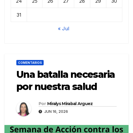
24
25
26
27
28
29
30
31
« Jul
COMENTARIOS
Una batalla necesaria
por nuestra salud
Por
Miralys Mirabal Arguez
JUN 16, 2026