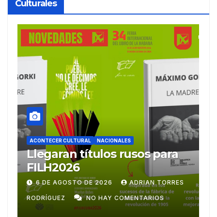
Culturales
ACONTECER CULTURAL
Ballet Laura Alonso
A
emprende gira
M
centroamericana
S
28 DE JULIO DE 2026
ADRIAN TORRES
RODRÍGUEZ
NO HAY COMENTARIOS
G