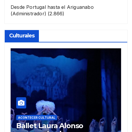
Desde Portugal hasta el Ariguanabo
(Administrador)
(2.866)
Culturales
A
R
ACONTECER CULTURAL