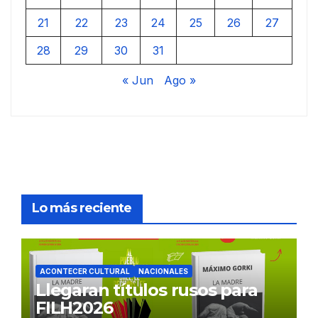
21
22
23
24
25
26
27
28
29
30
31
« Jun
Ago »
Lo más reciente
ACONTECER CULTURAL
NACIONALES
Llegaran títulos rusos para
FILH2026