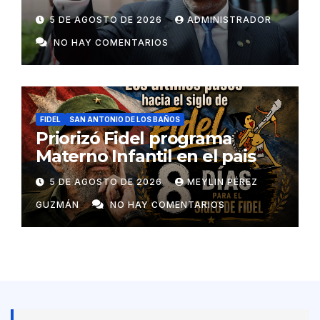
colaboradores de Cuba
5 DE AGOSTO DE 2026
ADMINISTRADOR
NO HAY COMENTARIOS
FIDEL
SAN ANTONIO DE LOS BAÑOS
Priorizó Fidel programa
Materno Infantil en el pais
5 DE AGOSTO DE 2026
MEYLIN PÉREZ
GUZMÁN
NO HAY COMENTARIOS