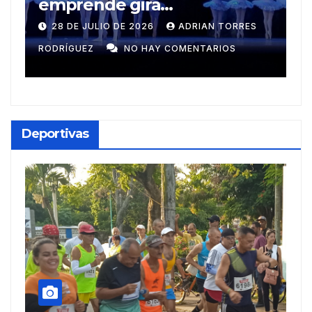
Muñecos y monotipia
e
C
9 DE JULIO DE 2026
MEYLIN PÉREZ
i
GUZMÁN
NO HAY COMENTARIOS
G
Deportivas