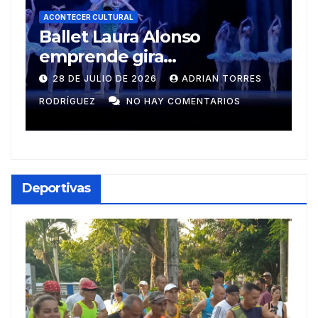
CULTURAL
 Laura Alonso
ACONTECER CULTURAL
de gira
Muñecos y m
americana
ULIO DE 2026
ADRIAN TORRES
9 DE JULIO DE 20
Z
NO HAY COMENTARIOS
GUZMÁN
NO HA
Deportivas