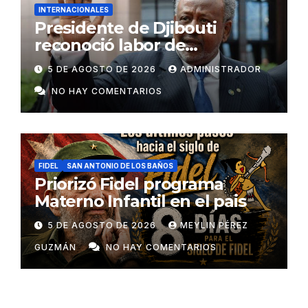
INTERNACIONALES
Presidente de Djibouti
reconoció labor de
colaboradores de Cuba
5 DE AGOSTO DE 2026
ADMINISTRADOR
NO HAY COMENTARIOS
FIDEL
SAN ANTONIO DE LOS BAÑOS
Priorizó Fidel programa
Materno Infantil en el pais
5 DE AGOSTO DE 2026
MEYLIN PÉREZ
GUZMÁN
NO HAY COMENTARIOS