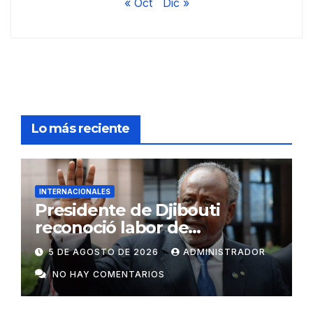
« Oct
Dic »
Lo más reciente
INTERNACIONALES
Presidente de Djibouti
reconoció labor de
colaboradores de Cuba
5 DE AGOSTO DE 2026
ADMINISTRADOR
NO HAY COMENTARIOS