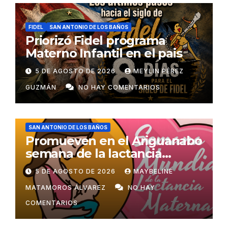
FIDEL
SAN ANTONIO DE LOS BAÑOS
Priorizó Fidel programa
Materno Infantil en el pais
5 DE AGOSTO DE 2026
MEYLIN PÉREZ
GUZMÁN
NO HAY COMENTARIOS
SAN ANTONIO DE LOS BAÑOS
Promueven en el Ariguanabo
semana de la lactancia
materna
5 DE AGOSTO DE 2026
MAYBELINE
MATAMOROS ÁLVAREZ
NO HAY
COMENTARIOS