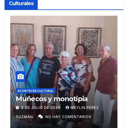
Culturales
ACONTECER CULTURAL
Recibe reconocimientos
a
escritor Ariguanabense en
Casas literarias
 PÉREZ
20 DE JUNIO DE 2026
MEYLIN PÉREZ
internacionales
IOS
GUZMÁN
NO HAY COMENTARIOS