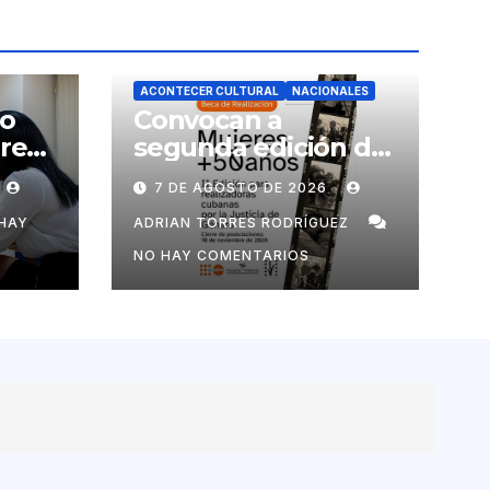
ACONTECER CULTURAL
NACIONALES
no
Convocan a
ores
segunda edición de
Beca para
7 DE AGOSTO DE 2026
realizadoras
mayores de 50 años
HAY
ADRIAN TORRES RODRÍGUEZ
NO HAY COMENTARIOS