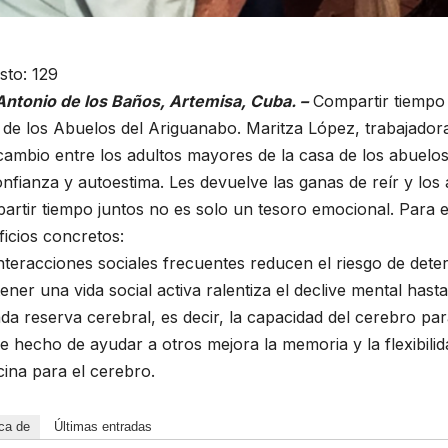
sto:
129
Antonio de los Baños, Artemisa, Cuba. –
Compartir tiempo 
de los Abuelos del Ariguanabo. Maritza López, trabajadora s
cambio entre los adultos mayores de la casa de los abuelo
nfianza y autoestima. Les devuelve las ganas de reír y los
rtir tiempo juntos no es solo un tesoro emocional. Para e
icios concretos:
nteracciones sociales frecuentes reducen el riesgo de dete
ner una vida social activa ralentiza el declive mental hast
da reserva cerebral, es decir, la capacidad del cerebro para
e hecho de ayudar a otros mejora la memoria y la flexibil
ina para el cerebro.
RAL
ACONTECER CULTURAL
ca de
Últimas entradas