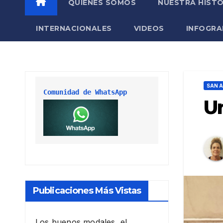
QUIÉNES SOMOS
NUESTRA HISTO
INTERNACIONALES
VIDEOS
INFOGRA
SAN A
Comunidad de WhatsApp
Un
Publicaciones Más Vistas
Los buenos modales, el