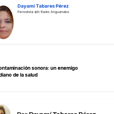
s y
Recibe
Dayamí Tabares Pérez
pia
reconocimien
en
Periodista
Radio Ariguanabo
tos escritor
E 2026
20 DE JUNIO DE 2026
Ariguanabens
GUZMÁN
MEYLIN PÉREZ GUZMÁN
ARIOS
NO HAY COMENTARIOS
e en Casas
literarias
internacionale
s
ntaminación sonora: un enemigo
diano de la salud