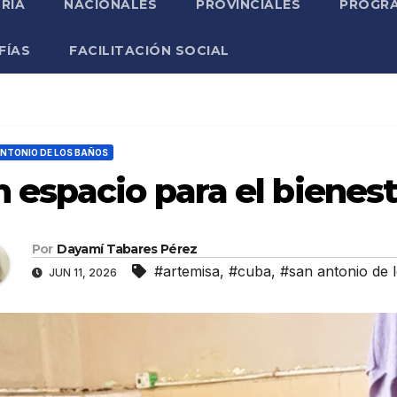
RIA
NACIONALES
PROVINCIALES
PROGRA
FÍAS
FACILITACIÓN SOCIAL
NTONIO DE LOS BAÑOS
 espacio para el bienes
Por
Dayamí Tabares Pérez
#artemisa
,
#cuba
,
#san antonio de 
JUN 11, 2026