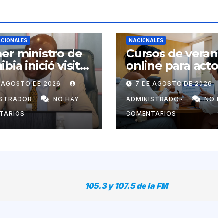
ACIONALES
NACIONALES
er ministro de
Cursos de vera
bia inició visita
online para act
ial a Cuba por
económicos y
E AGOSTO DE 2026
7 DE AGOSTO DE 2026
tación de
estatales
uel Marrero
ISTRADOR
NO HAY
ADMINISTRADOR
NO 
TARIOS
COMENTARIOS
105.3 y 107.5 de la FM