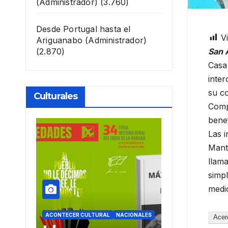
(Administrador)
(3.760)
Desde Portugal hasta el
Vi
Ariguanabo
(Administrador)
San 
(2.870)
Casa 
inter
su co
Culturales
Compa
benef
Las i
Mante
llama
simpl
medic
CIONALES
ACONTECER CULTURAL
ACONTECER CULTU
Acer