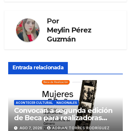
Por
Meylin Pérez
Guzmán
Entrada relacionada
ACONTECER CULTURAL
NACIONALES
Convocan a segunda edición
de Beca para realizadoras
mayores de 50 años
AGO 7, 2026
ADRIAN TORRES RODRÍGUEZ