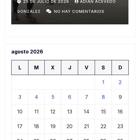
Domingo
n
20 DE JULIO DE 2026
ADIAN ACEVEDO
a
GONZÁLEZ
NO HAY COMENTARIOS
G
agosto 2026
L
M
X
J
V
S
D
1
2
3
4
5
6
7
8
9
10
11
12
13
14
15
16
17
18
19
20
21
22
23