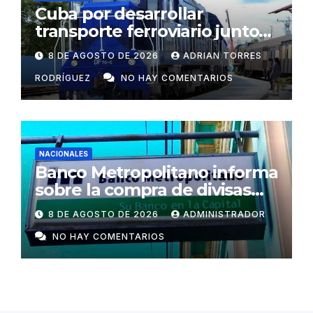
Cuba por desarrollar
transporte ferroviario junto
con Rusia
8 DE AGOSTO DE 2026
ADRIAN TORRES
RODRÍGUEZ
NO HAY COMENTARIOS
NACIONALES
Banco Metropolitano informa
sobre la compra de divisas
para cooperativas y mipymes
8 DE AGOSTO DE 2026
ADMINISTRADOR
privadas en Cuba
NO HAY COMENTARIOS