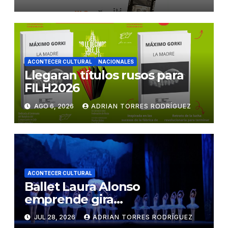
ACONTECER CULTURAL
NACIONALES
Llegaran títulos rusos para
FILH2026
AGO 6, 2026
ADRIAN TORRES RODRÍGUEZ
ACONTECER CULTURAL
Ballet Laura Alonso
emprende gira
centroamericana
JUL 28, 2026
ADRIAN TORRES RODRÍGUEZ