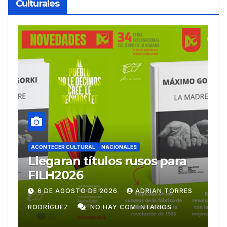
Culturales
ACONTECER CULTURAL
Ballet Laura Alonso
A
emprende gira
M
centroamericana
S
28 DE JULIO DE 2026
ADRIAN TORRES
RODRÍGUEZ
NO HAY COMENTARIOS
G