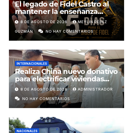
El legado de Fidel Castro al
mantener la enseñanza
como un derecho universal
8 DE AGOSTO DE 2026
MEYLIN PÉREZ
GUZMÁN
NO HAY COMENTARIOS
INTERNACIONALES
Realiza China nuevo donativo
para electrificar viviendas
rurales aisladas y garantizar
8 DE AGOSTO DE 2026
ADMINISTRADOR
respaldo energético a
NO HAY COMENTARIOS
centros vitales
NACIONALES