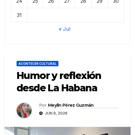
24
25
26
27
28
29
30
31
« Jul
ACONTECER CULTURAL
Humor y reflexión
desde La Habana
Por
Meylin Pérez Guzmán
JUN 9, 2026