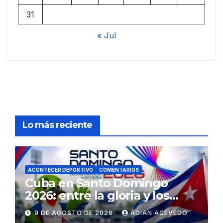
31
« Jul
Lo más reciente
ACONTECER DEPORTIVO
COMENTARIOS
Cuba en Santo Domingo
2026: entre la gloria y los
desafíos
9 DE AGOSTO DE 2026
ADIAN ACEVEDO