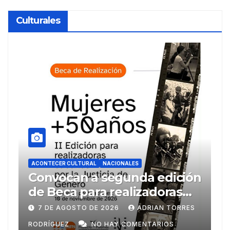
Culturales
LES
ACONTECER CULTURAL
NACIONALES
nda edición
Llegaran títulos rusos 
lizadoras
FILH2026
ños
ADRIAN TORRES
6 DE AGOSTO DE 2026
ADRIAN
OMENTARIOS
RODRÍGUEZ
NO HAY COMENTARI