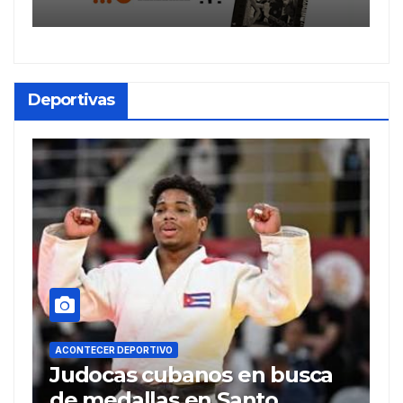
Deportivas
ACONTECER DEPORTIVO
SAN ANTONIO DE 
os en busca
Carrera Andarín Carva
n Santo
velocidad, resistenci