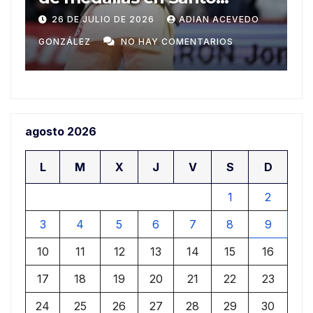
espíritu deportivo en
ADIAN ACEVEDO
25 DE JULIO DE 2026
ADIAN
edición
 COMENTARIOS
GONZÁLEZ
NO HAY COMENTA
agosto 2026
L
M
X
J
V
S
D
1
2
3
4
5
6
7
8
9
10
11
12
13
14
15
16
17
18
19
20
21
22
23
24
25
26
27
28
29
30