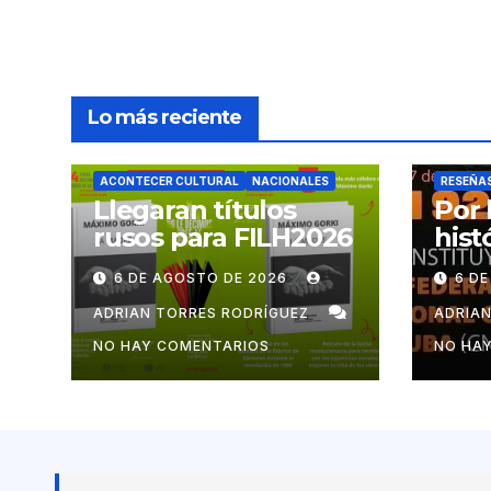
Lo más reciente
ACONTECER CULTURAL
NACIONALES
RESEÑA
Llegaran títulos
Por 
rusos para FILH2026
hist
mov
6 DE AGOSTO DE 2026
6 D
cub
ADRIAN TORRES RODRÍGUEZ
ADRIA
NO HAY COMENTARIOS
NO HA