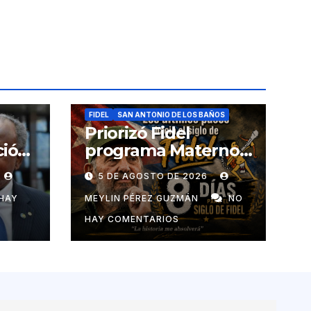
FIDEL
SAN ANTONIO DE LOS BAÑOS
Priorizó Fidel
ció
programa Materno
Infantil en el pais
5 DE AGOSTO DE 2026
de
HAY
MEYLIN PÉREZ GUZMÁN
NO
HAY COMENTARIOS