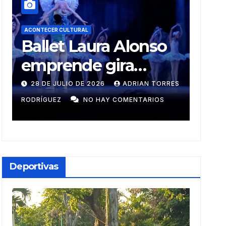
ACONTECER CULTURAL
ACO
o
Muñecos y
R
monotipia
r
es
RES
9 DE JULIO DE 2026
MEYLIN PÉREZ
2
A
GUZMÁN
NO HAY COMENTARIOS
GU
Ca
i
Deportivas