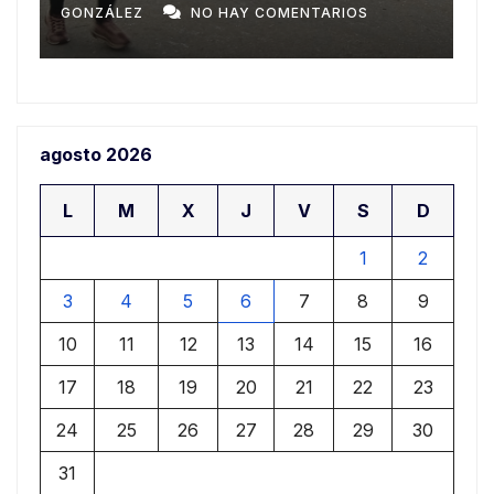
AY COMENTARIOS
GONZÁLEZ
NO HAY COMEN
agosto 2026
L
M
X
J
V
S
D
1
2
3
4
5
6
7
8
9
10
11
12
13
14
15
16
17
18
19
20
21
22
23
24
25
26
27
28
29
30
31