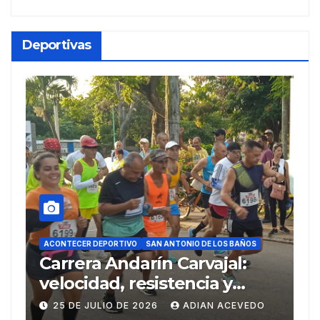
Deportivas
ACONTECER DEPORTIVO
DEPORTES
RE
AN ANTONIO DE LOS BAÑOS
SAN ANTONIO DE LOS BAÑOS
ín Carvajal:
Del Ariguanabo a lo
istencia y
Centroamericanos 
rtivo en su 38
Domingo
26
ADIAN ACEVEDO
20 DE JULIO DE 2026
ADI