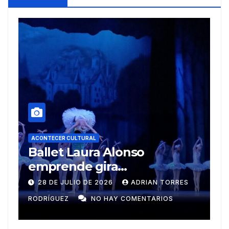
lonso
ACONTECER CULTURAL
a
Muñecos y monotipi
na
ADRIAN TORRES
9 DE JULIO DE 2026
MEYLIN
Y COMENTARIOS
GUZMÁN
NO HAY COMENTAR