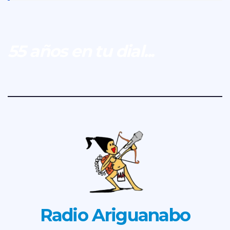
55 años en tu dial...
Radio Ariguanabo