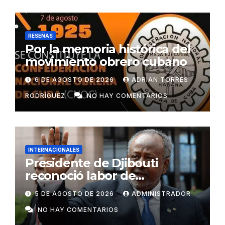
RESEÑAS
Por la memoria histórica del
movimiento obrero cubano
6 DE AGOSTO DE 2026
ADRIAN TORRES
RODRÍGUEZ
NO HAY COMENTARIOS
INTERNACIONALES
Presidente de Djibouti
reconoció labor de
colaboradores de Cuba
5 DE AGOSTO DE 2026
ADMINISTRADOR
NO HAY COMENTARIOS