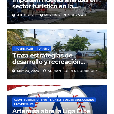
sector turístico en la
provincia
JUL 4, 2026
MEYLIN PÉREZ GUZMÁN
PROVINCIALES
TURISMO
Traza estrategias de
desarrollo y recreación
Palmares S.A. de cara al
MAY 24, 2026
ADRIAN TORRES RODRÍGUEZ
verano en Artemisa (+ Fotos)
ACONTECER DEPORTIVO
LIGA ÉLITE DEL BÉISBOL CUBANO
PROVINCIALES
Artemisa abre la Liga Élite