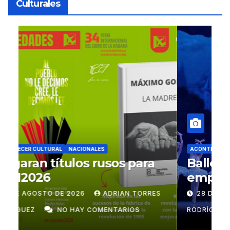
Culturales
ACONTECER CULTURAL
Ballet Laura Alonso
A
emprende gira
M
centroamericana
S
28 DE JULIO DE 2026
ADRIAN TORRES
RODRÍGUEZ
NO HAY COMENTARIOS
G