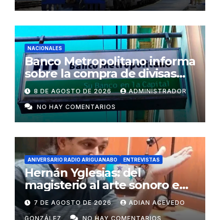
NACIONALES
Banco Metropolitano informa
sobre la compra de divisas
para cooperativas y mipymes
8 DE AGOSTO DE 2026
ADMINISTRADOR
privadas en Cuba
NO HAY COMENTARIOS
ANIVERSARIO RADIO ARIGUANABO
ENTREVISTAS
Hernán Yglesias: del
magisterio al arte sonoro en
Radio Ariguanabo
7 DE AGOSTO DE 2026
ADIAN ACEVEDO
GONZÁLEZ
NO HAY COMENTARIOS