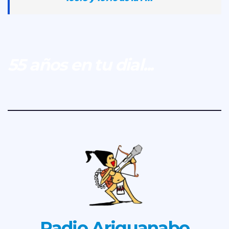
55 años en tu dial...
Radio Ariguanabo