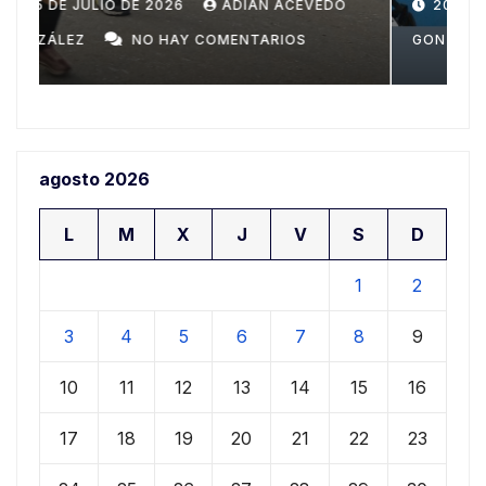
Domingo
n
20 DE JULIO DE 2026
ADIAN ACEVEDO
a
GONZÁLEZ
NO HAY COMENTARIOS
G
agosto 2026
L
M
X
J
V
S
D
1
2
3
4
5
6
7
8
9
10
11
12
13
14
15
16
17
18
19
20
21
22
23