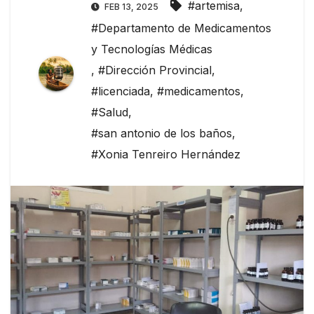
#artemisa
,
FEB 13, 2025
#Departamento de Medicamentos
y Tecnologías Médicas
,
#Dirección Provincial
,
#licenciada
,
#medicamentos
,
#Salud
,
#san antonio de los baños
,
#Xonia Tenreiro Hernández