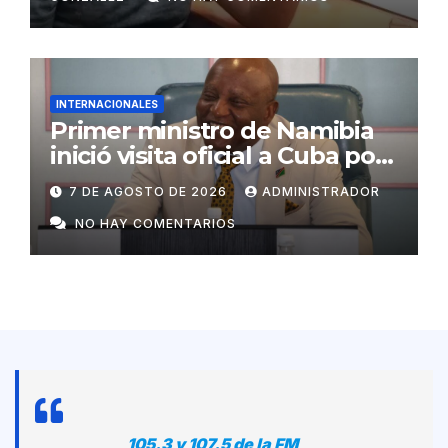
INTERNACIONALES
Primer ministro de Namibia
inició visita oficial a Cuba por
invitación de Manuel Marrero
7 DE AGOSTO DE 2026
ADMINISTRADOR
NO HAY COMENTARIOS
105.3 y 107.5 de la FM