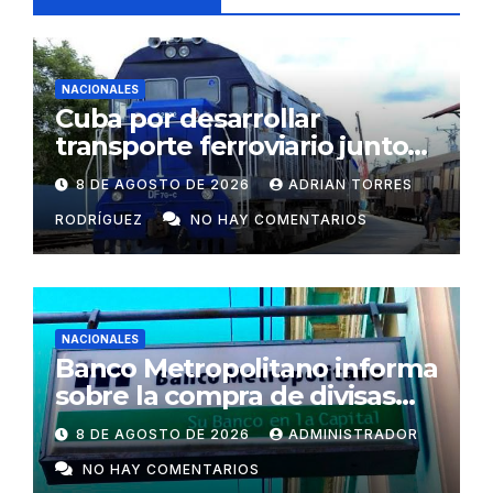
NACIONALES
Cuba por desarrollar
transporte ferroviario junto
con Rusia
8 DE AGOSTO DE 2026
ADRIAN TORRES
RODRÍGUEZ
NO HAY COMENTARIOS
NACIONALES
Banco Metropolitano informa
sobre la compra de divisas
para cooperativas y mipymes
8 DE AGOSTO DE 2026
ADMINISTRADOR
privadas en Cuba
NO HAY COMENTARIOS