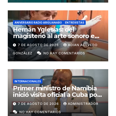
ANIVERSARIO RADIO ARIGUANABO
ENTREVISTAS
Hernán Yglesias: del
magisterio al arte sonoro en
Radio Ariguanabo
7 DE AGOSTO DE 2026
ADIAN ACEVEDO
GONZÁLEZ
NO HAY COMENTARIOS
INTERNACIONALES
Primer ministro de Namibia
inició visita oficial a Cuba por
invitación de Manuel Marrero
7 DE AGOSTO DE 2026
ADMINISTRADOR
NO HAY COMENTARIOS