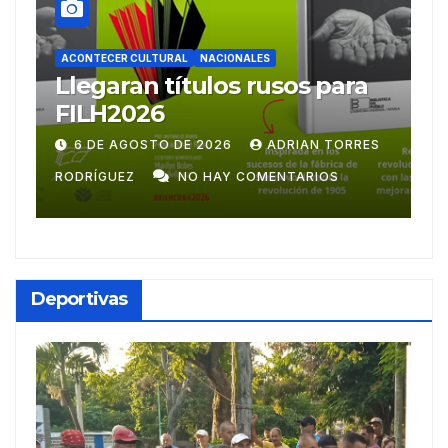
ACONTECER CULTURAL
os para
Ballet Laura Alonso
emprende gira
centroamericana
IAN TORRES
28 DE JULIO DE 2026
ADRIAN TORRE
TARIOS
RODRÍGUEZ
NO HAY COMENTARIOS
Deportivas