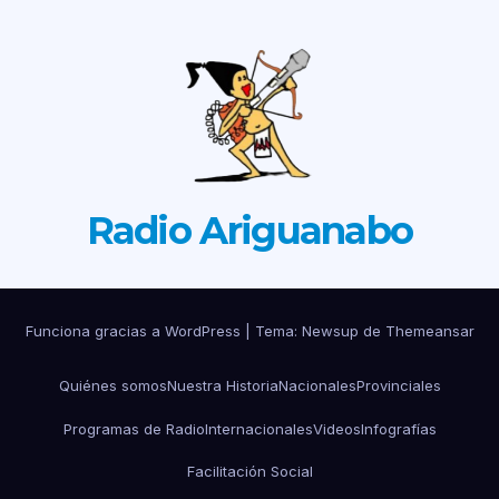
Radio Ariguanabo
Funciona gracias a WordPress
|
Tema: Newsup de
Themeansar
Quiénes somos
Nuestra Historia
Nacionales
Provinciales
Programas de Radio
Internacionales
Videos
Infografías
Facilitación Social