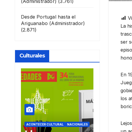
(Administrador)
(3.761)
Desde Portugal hasta el
Vi
Ariguanabo
(Administrador)
La hi
(2.871)
trasc
ser 
epis
Culturales
honor
En 19
Jueg
gobie
los a
boric
Lejos
L
NACIONALES
ACONTECER CULTURAL
ACONTECER C
un ac