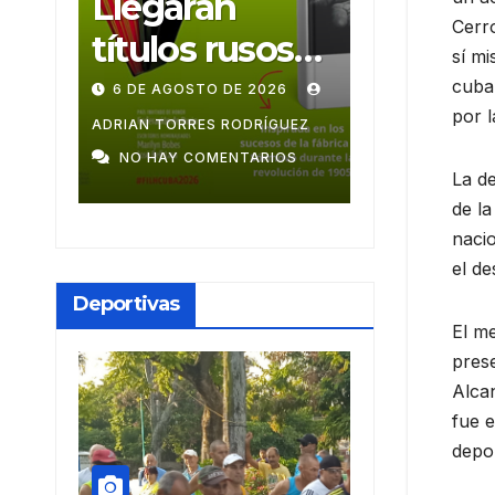
Ballet Laura
Muñe
Cerr
usos
Alonso
mono
sí mi
LH2026
emprende
cuba
E 2026
28 DE JULIO DE 2026
9 DE JUL
por l
gira
ODRÍGUEZ
ADRIAN TORRES RODRÍGUEZ
MEYLIN PÉ
TARIOS
NO HAY COMENTARIOS
NO HAY CO
centroameric
La de
ana
de la
nacio
el de
Deportivas
El me
prese
Alcan
fue e
depor