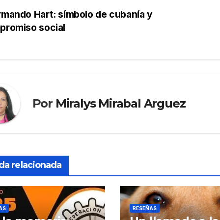
mando Hart: símbolo de cubanía y
promiso social
Por
Miralys Mirabal Arguez
da relacionada
AS
RESEÑAS