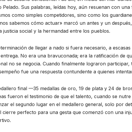
cos y
Recibe
o Pelado. Sus palabras, leídas hoy, aún resuenan con una 
tipia
reconocimien
smos como simples competidores, sino como los guardianes 
tos escritor
nos sabemos cómo actuar» marcó un antes y un después, e
IO DE 2026
20 DE JUNIO DE 2026
a justicia social y la hermandad entre los pueblos.
Ariguanabens
REZ GUZMÁN
MEYLIN PÉREZ GUZMÁN
MENTARIOS
NO HAY COMENTARIOS
e en Casas
terminación de llegar a nado si fuera necesario, a escasas 
literarias
 entrega. No era una bravuconada; era la ratificación de qu
nal no se negocia. Cuando finalmente lograron participar,
internacionale
sempeño fue una respuesta contundente a quienes intentaro
s
dallero final —35 medallas de oro, 19 de plata y 24 de bro
as fueron el testimonio de que el talento, cuando se nutre 
zar el segundo lugar en el medallero general, solo por d
l cierre perfecto para una gesta que comenzó con una injus
tivo.