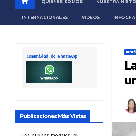
QUIÉNES SOMOS
NUESTRA HISTO
INTERNACIONALES
VIDEOS
INFOGRA
RESE
Comunidad de WhatsApp
La
u
Publicaciones Más Vistas
Los buenos modales, el