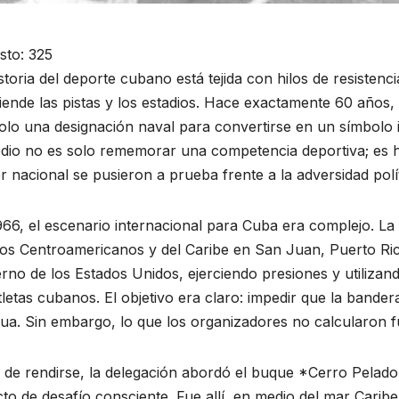
sto:
325
storia del deporte cubano está tejida con hilos de resisten
iende las pistas y los estadios. Hace exactamente 60 años
solo una designación naval para convertirse en un símbolo
odio no es solo rememorar una competencia deportiva; es h
 nacional se pusieron a prueba frente a la adversidad polí
66, el escenario internacional para Cuba era complejo. La
os Centroamericanos y del Caribe en San Juan, Puerto Ric
rno de los Estados Unidos, ejerciendo presiones y utilizan
tletas cubanos. El objetivo era claro: impedir que la bandera
ua. Sin embargo, lo que los organizadores no calcularon fu
 de rendirse, la delegación abordó el buque *Cerro Pelado*.
ULTURAL
ACONTECER CULTURAL
to de desafío consciente. Fue allí, en medio del mar Caribe