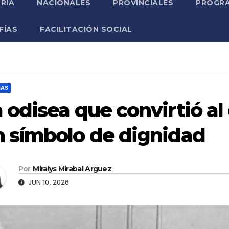
RIA
NACIONALES
PROVINCIALES
PROGRA
FÍAS
FACILITACIÓN SOCIAL
ÑAS
 odisea que convirtió a
n símbolo de dignidad
Por
Miralys Mirabal Arguez
JUN 10, 2026