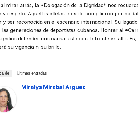
al mirar atrás, la *Delegación de la Dignidad* nos recuerd
 y respeto. Aquellos atletas no solo compitieron por meda
DEPORTIVO
 DE LOS BAÑOS
ACONTECER DEPORTIVO
ir y ser reconocida en el escenario internacional. Su legad
eo
Piragüistas
 las generaciones de deportistas cubanos. Honrar al *Cer
uiel
cubanos
ignifica defender una causa justa con la frente en alto. Es
rá su vigencia ni su brillo.
ra in
regresan de
ULIO DE 2026
16 DE JULIO DE 2026
oriam
Montreal con
EVEDO GONZÁLEZ
ADIAN ACEVEDO GONZÁLEZ
Y COMENTARIOS
NO HAY COMENTARIOS
oce a las
nueve
ca de
Últimas entradas
as
medallas y
Miralys Mirabal Arguez
raciones
cupos para
jedrez
Lima 2027
uanabens