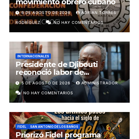
movimiento obrero cubano
6 DE AGOSTO DE 2026
ADRIAN TORRES
RODRÍGUEZ
NO HAY COMENTARIOS
INTERNACIONALES
Presidente de Djibouti
reconoció labor de
colaboradores de Cuba
5 DE AGOSTO DE 2026
ADMINISTRADOR
NO HAY COMENTARIOS
FIDEL
SAN ANTONIO DE LOS BAÑOS
Priorizó Fidel programa