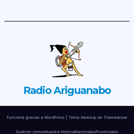
Radio Ariguanabo
Funciona gracias a WordPress
|
Tema: Newsup de
Themeansar
Quiénes somos
Nuestra Historia
Nacionales
Provinciales