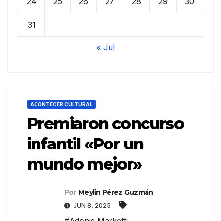
24
25
26
27
28
29
30
31
« Jul
ACONTECER CULTURAL
Premiaron concurso
infantil «Por un
mundo mejor»
Por
Meylin Pérez Guzmán
JUN 8, 2025
#Adonis Marketti
,