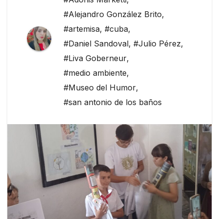
#Alejandro González Brito
,
#artemisa
,
#cuba
,
#Daniel Sandoval
,
#Julio Pérez
,
#Liva Goberneur
,
#medio ambiente
,
#Museo del Humor
,
#san antonio de los baños