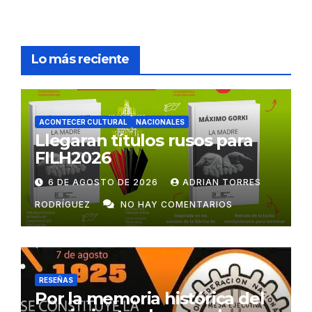
Lo más reciente
ACONTECER CULTURAL
NACIONALES
Llegaran títulos rusos para
FILH2026
6 DE AGOSTO DE 2026
ADRIAN TORRES
RODRÍGUEZ
NO HAY COMENTARIOS
RESEÑAS
Por la memoria histórica del