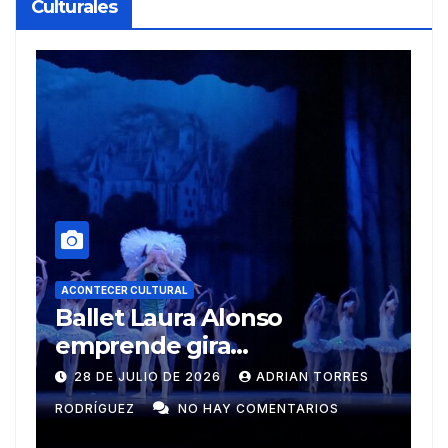
Culturales
A
R
ACONTECER CULTURAL
Muñecos y monotipia
e
C
9 DE JULIO DE 2026
MEYLIN PÉREZ
i
GUZMÁN
NO HAY COMENTARIOS
G