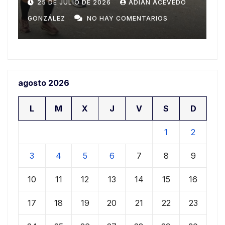
Domingo
n
20 DE JULIO DE 2026
ADIAN ACEVEDO
a
GONZÁLEZ
NO HAY COMENTARIOS
G
agosto 2026
L
M
X
J
V
S
D
1
2
3
4
5
6
7
8
9
10
11
12
13
14
15
16
17
18
19
20
21
22
23