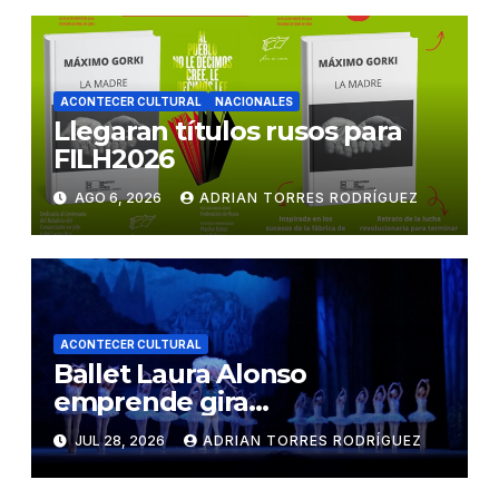
ACONTECER CULTURAL
NACIONALES
Llegaran títulos rusos para
FILH2026
AGO 6, 2026
ADRIAN TORRES RODRÍGUEZ
ACONTECER CULTURAL
Ballet Laura Alonso
emprende gira
centroamericana
JUL 28, 2026
ADRIAN TORRES RODRÍGUEZ