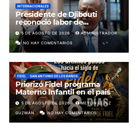
INTERNACIONALES
Presidente de Djibouti
reconoció labor de
colaboradores de Cuba
5 DE AGOSTO DE 2026
ADMINISTRADOR
NO HAY COMENTARIOS
FIDEL
SAN ANTONIO DE LOS BAÑOS
Priorizó Fidel programa
Materno Infantil en el pais
5 DE AGOSTO DE 2026
MEYLIN PÉREZ
GUZMÁN
NO HAY COMENTARIOS