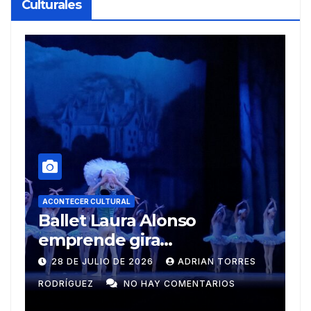
Culturales
A
R
ACONTECER CULTURAL
Muñecos y monotipia
e
C
9 DE JULIO DE 2026
MEYLIN PÉREZ
i
GUZMÁN
NO HAY COMENTARIOS
G