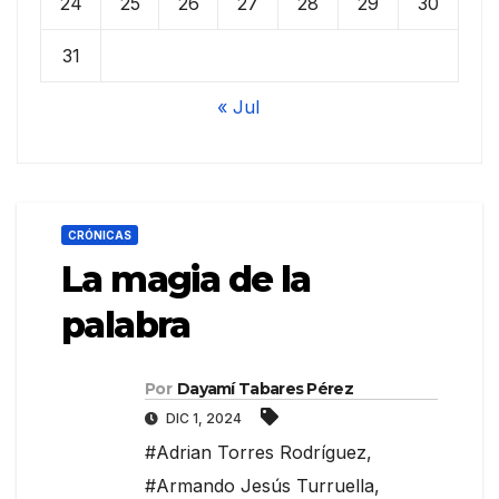
24
25
26
27
28
29
30
31
« Jul
CRÓNICAS
La magia de la
palabra
Por
Dayamí Tabares Pérez
DIC 1, 2024
#Adrian Torres Rodríguez
,
#Armando Jesús Turruella
,