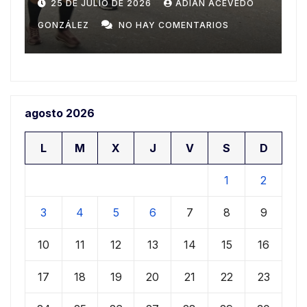
Domingo
n
20 DE JULIO DE 2026
ADIAN ACEVEDO
a
GONZÁLEZ
NO HAY COMENTARIOS
G
agosto 2026
L
M
X
J
V
S
D
1
2
3
4
5
6
7
8
9
10
11
12
13
14
15
16
17
18
19
20
21
22
23