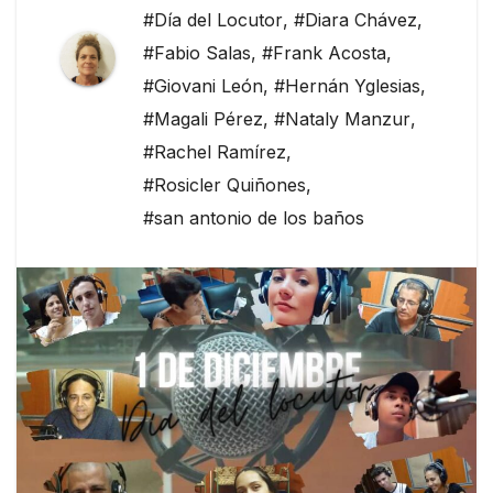
#Día del Locutor
,
#Diara Chávez
,
#Fabio Salas
,
#Frank Acosta
,
#Giovani León
,
#Hernán Yglesias
,
#Magali Pérez
,
#Nataly Manzur
,
#Rachel Ramírez
,
#Rosicler Quiñones
,
#san antonio de los baños