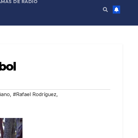
MAS DE RADIO
bol
iano
,
#Rafael Rodríguez
,