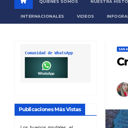
QUIÉNES SOMOS
NUESTRA HISTO
INTERNACIONALES
VIDEOS
INFOGRA
SAN 
Comunidad de WhatsApp
C
Publicaciones Más Vistas
Los buenos modales, el