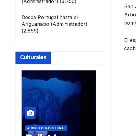
(Administrador)
(3.756)
San 
Árbol
Desde Portugal hasta el
homb
Ariguanabo
(Administrador)
(2.866)
El es
caob
Culturales
ACONTECER CULTURAL
ACONTECER CULTU