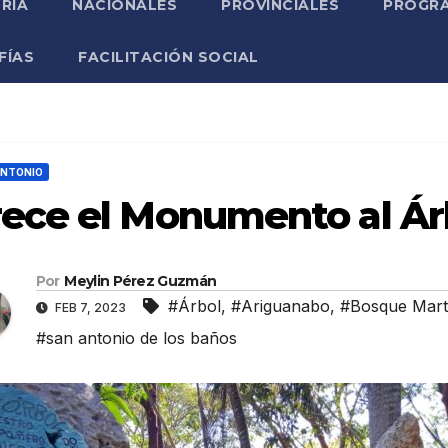
RIA
NACIONALES
PROVINCIALES
PROGRA
FÍAS
FACILITACIÓN SOCIAL
ANTONIO
rece el Monumento al Ár
Por
Meylin Pérez Guzmán
#Árbol
,
#Ariguanabo
,
#Bosque Mart
FEB 7, 2023
#san antonio de los baños