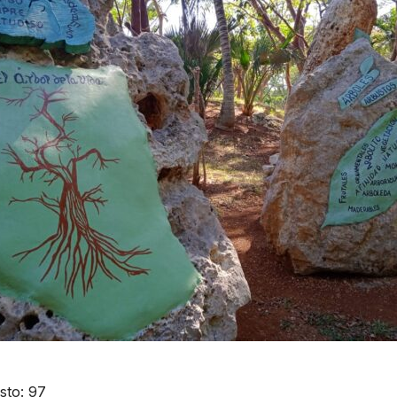
sto:
97