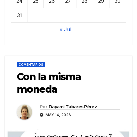
24
25
26
27
28
29
30
31
« Jul
COMENTARIOS
Con la misma
moneda
Por
Dayamí Tabares Pérez
MAY 14, 2026