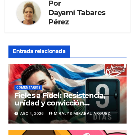
Por
Dayamí Tabares
Pérez
Entrada relacionada
COMENTARIOS
Fieles a Fidel: Resistencia,
unidad y convicción
revolucionaria
AGO 4, 2026
MIRALYS MIRABAL ARGUEZ