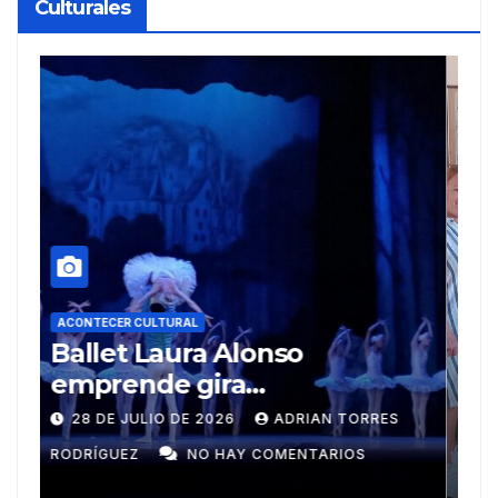
Culturales
A
R
ACONTECER CULTURAL
Muñecos y monotipia
e
C
9 DE JULIO DE 2026
MEYLIN PÉREZ
i
GUZMÁN
NO HAY COMENTARIOS
G