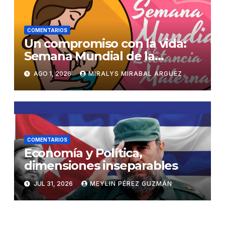
COMENTARIOS
Un compromiso con la vida:
Semana Mundial de la
Lactancia Materna
AGO 1, 2026
MIRALYS MIRABAL ARGUEZ
COMENTARIOS
Economía y Política,
dimensiones inseparables
JUL 31, 2026
MEYLIN PÉREZ GUZMÁN