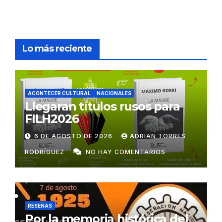
Lo más reciente
ACONTECER CULTURAL
NACIONALES
Llegaran títulos rusos para
FILH2026
6 DE AGOSTO DE 2026
ADRIAN TORRES
RODRÍGUEZ
NO HAY COMENTARIOS
RESEÑAS
Por la memoria histórica del