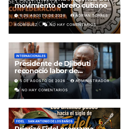
movimiento obrero cubano
6 DE AGOSTO DE 2026
ADRIAN TORRES
RODRÍGUEZ
NO HAY COMENTARIOS
INTERNACIONALES
Presidente de Djibouti
reconoció labor de
colaboradores de Cuba
5 DE AGOSTO DE 2026
ADMINISTRADOR
NO HAY COMENTARIOS
FIDEL
SAN ANTONIO DE LOS BAÑOS
Priorizó Fidel programa