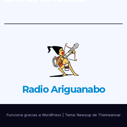
Radio Ariguanabo
Funciona gracias a WordPress
|
Tema: Newsup de
Themeansar