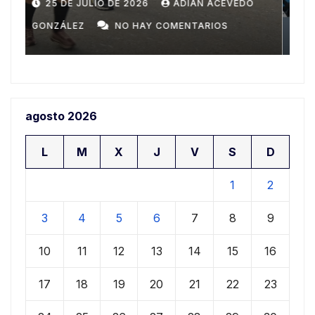
Domingo
n
20 DE JULIO DE 2026
ADIAN ACEVEDO
a
GONZÁLEZ
NO HAY COMENTARIOS
G
agosto 2026
L
M
X
J
V
S
D
1
2
3
4
5
6
7
8
9
10
11
12
13
14
15
16
17
18
19
20
21
22
23