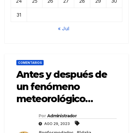
24
25
26
27
28
29
30
31
« Jul
COMENTARIOS
Antes y después de
un fenómeno
meteorológico…
Por
Administrador
AGO 29, 2023
#enfermedades
,
#Idalia
,