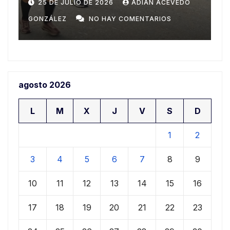
Domingo
n
20 DE JULIO DE 2026
ADIAN ACEVEDO
a
GONZÁLEZ
NO HAY COMENTARIOS
G
agosto 2026
L
M
X
J
V
S
D
1
2
3
4
5
6
7
8
9
10
11
12
13
14
15
16
17
18
19
20
21
22
23