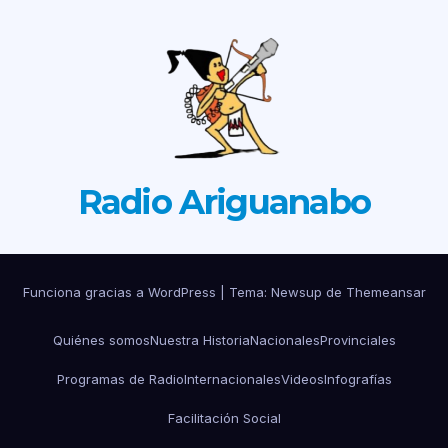
Radio Ariguanabo
Funciona gracias a WordPress
|
Tema: Newsup de
Themeansar
Quiénes somos
Nuestra Historia
Nacionales
Provinciales
Programas de Radio
Internacionales
Videos
Infografías
Facilitación Social