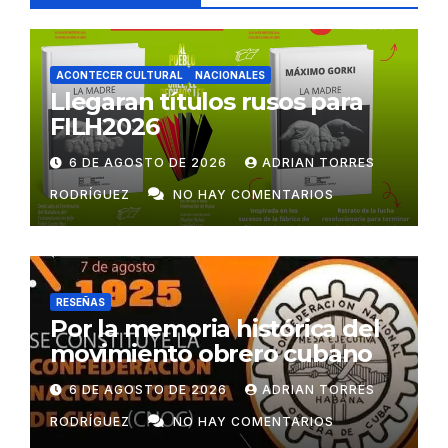
ACONTECER CULTURAL
NACIONALES
Llegaran títulos rusos para
FILH2026
6 DE AGOSTO DE 2026
ADRIAN TORRES
RODRÍGUEZ
NO HAY COMENTARIOS
RESEÑAS
Por la memoria histórica del
movimiento obrero cubano
6 DE AGOSTO DE 2026
ADRIAN TORRES
RODRÍGUEZ
NO HAY COMENTARIOS