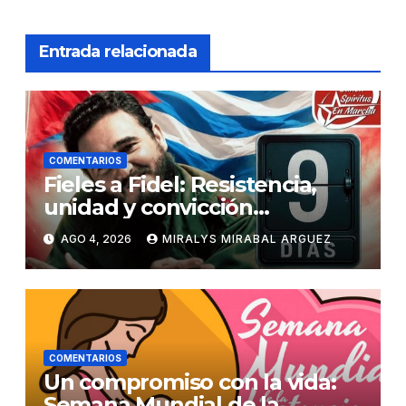
Entrada relacionada
COMENTARIOS
Fieles a Fidel: Resistencia,
unidad y convicción
revolucionaria
AGO 4, 2026
MIRALYS MIRABAL ARGUEZ
COMENTARIOS
Un compromiso con la vida:
Semana Mundial de la