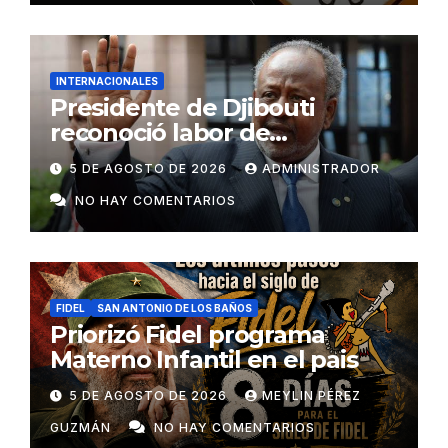
INTERNACIONALES
Presidente de Djibouti
reconoció labor de
colaboradores de Cuba
5 DE AGOSTO DE 2026
ADMINISTRADOR
NO HAY COMENTARIOS
FIDEL
SAN ANTONIO DE LOS BAÑOS
Priorizó Fidel programa
Materno Infantil en el pais
5 DE AGOSTO DE 2026
MEYLIN PÉREZ
GUZMÁN
NO HAY COMENTARIOS