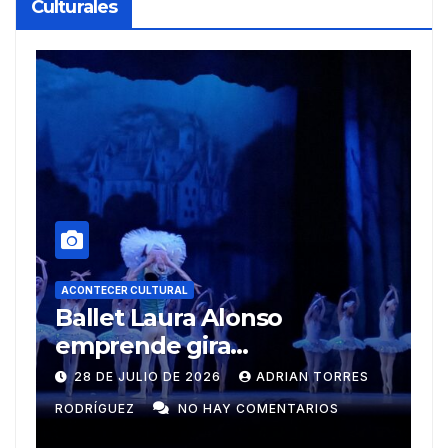
Culturales
A
R
ACONTECER CULTURAL
Muñecos y monotipia
e
C
9 DE JULIO DE 2026
MEYLIN PÉREZ
i
GUZMÁN
NO HAY COMENTARIOS
G