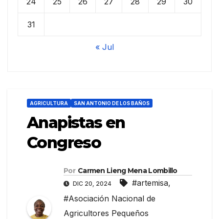
24
25
26
27
28
29
30
31
« Jul
AGRICULTURA
SAN ANTONIO DE LOS BAÑOS
Anapistas en
Congreso
Por
Carmen Lieng Mena Lombillo
#artemisa
,
DIC 20, 2024
#Asociación Nacional de
Agricultores Pequeños