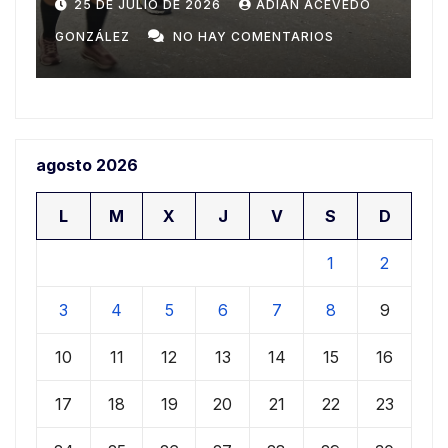
Domingo
n
20 DE JULIO DE 2026
ADIAN ACEVEDO
a
GONZÁLEZ
NO HAY COMENTARIOS
G
agosto 2026
L
M
X
J
V
S
D
1
2
3
4
5
6
7
8
9
10
11
12
13
14
15
16
17
18
19
20
21
22
23