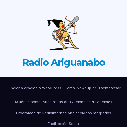
Radio Ariguanabo
Funciona gracias a WordPress
|
Tema: Newsup de
Themeansar
Quiénes somos
Nuestra Historia
Nacionales
Provinciales
Programas de Radio
Internacionales
Videos
Infografías
Facilitación Social