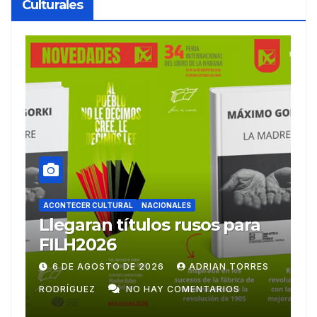
Culturales
ACONTECER CULTURAL
Ballet Laura Alonso
A
emprende gira
M
centroamericana
S
28 DE JULIO DE 2026
ADRIAN TORRES
RODRÍGUEZ
NO HAY COMENTARIOS
G