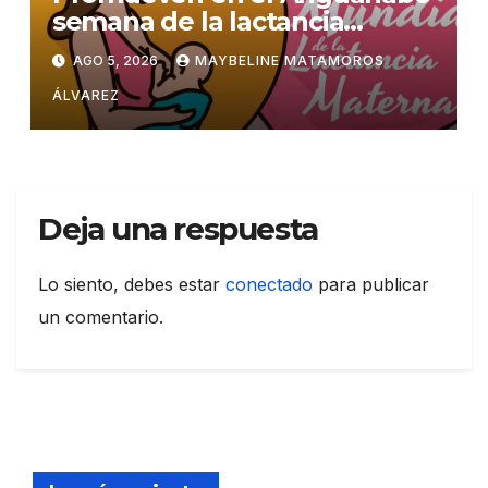
semana de la lactancia
materna
AGO 5, 2026
MAYBELINE MATAMOROS
ÁLVAREZ
Deja una respuesta
Lo siento, debes estar
conectado
para publicar
un comentario.