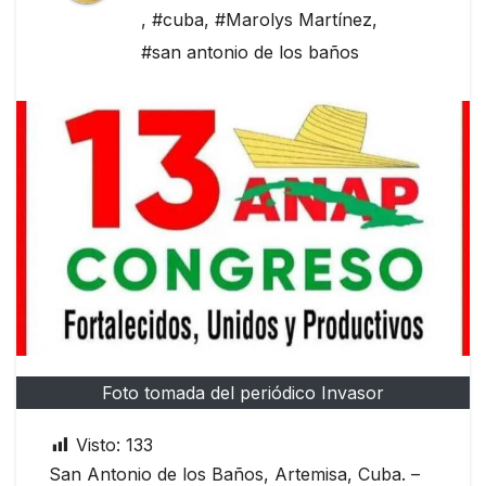
,
#cuba
,
#Marolys Martínez
,
#san antonio de los baños
Foto tomada del periódico Invasor
Visto:
133
San Antonio de los Baños, Artemisa, Cuba. –