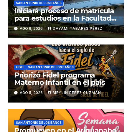
SAN ANTONIO DE LOS BAÑOS
Iniciará proceso de matrícula
para estudios en la Facultad
de Ciencias Médicas
AGO 6, 2026
DAYAMÍ TABARES PÉREZ
FIDEL
SAN ANTONIO DE LOS BAÑOS
Priorizó Fidel programa
Materno Infantil en el pais
AGO 5, 2026
MEYLIN PÉREZ GUZMÁN
SAN ANTONIO DE LOS BAÑOS
Promueven en el Ariguanabo