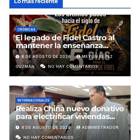
Lo más reciente
CRÓNICAS
El legado de Fidel Castro al
mantener la enseñanza
como un derecho universal
8 DE AGOSTO DE 2026
MEYLIN PÉREZ
GUZMÁN
NO HAY COMENTARIOS
INTERNACIONALES
Realiza China nuevo donativo
para electrificar viviendas
rurales aisladas y garantizar
8 DE AGOSTO DE 2026
ADMINISTRADOR
respaldo energético a
NO HAY COMENTARIOS
centros vitales