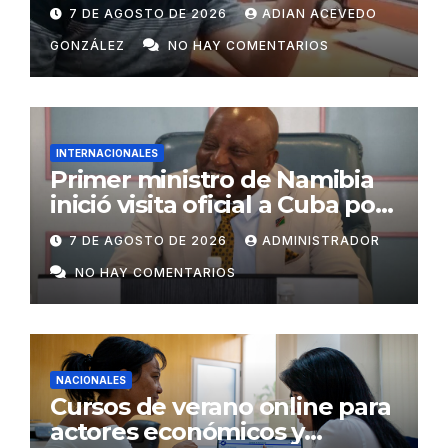
Radio Ariguanabo
7 DE AGOSTO DE 2026
ADIAN ACEVEDO
GONZÁLEZ
NO HAY COMENTARIOS
INTERNACIONALES
Primer ministro de Namibia
inició visita oficial a Cuba por
invitación de Manuel Marrero
7 DE AGOSTO DE 2026
ADMINISTRADOR
NO HAY COMENTARIOS
NACIONALES
Cursos de verano online para
actores económicos y