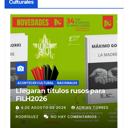
Culturales
ACONTECER CULTURAL
Ballet Laura Alonso
A
emprende gira
M
centroamericana
S
28 DE JULIO DE 2026
ADRIAN TORRES
RODRÍGUEZ
NO HAY COMENTARIOS
G