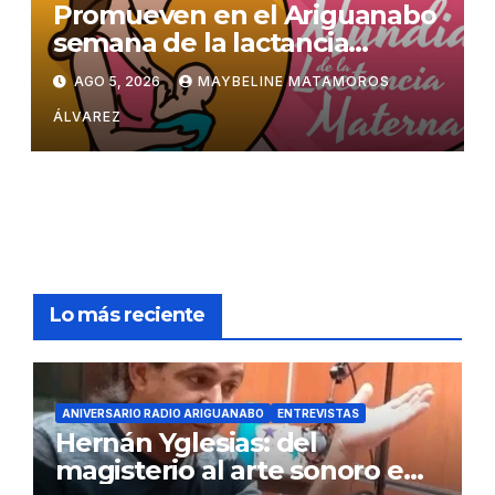
Promueven en el Ariguanabo
semana de la lactancia
materna
AGO 5, 2026
MAYBELINE MATAMOROS
ÁLVAREZ
Lo más reciente
ANIVERSARIO RADIO ARIGUANABO
ENTREVISTAS
Hernán Yglesias: del
magisterio al arte sonoro en