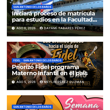
SAN ANTONIO DE LOS BAÑOS
Iniciará proceso de matrícula
para estudios en la Facultad
de Ciencias Médicas
AGO 6, 2026
DAYAMÍ TABARES PÉREZ
FIDEL
SAN ANTONIO DE LOS BAÑOS
Priorizó Fidel programa
Materno Infantil en el pais
AGO 5, 2026
MEYLIN PÉREZ GUZMÁN
SAN ANTONIO DE LOS BAÑOS