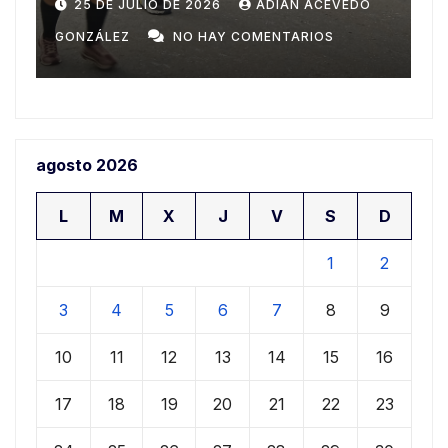
Domingo
n
20 DE JULIO DE 2026
ADIAN ACEVEDO
a
GONZÁLEZ
NO HAY COMENTARIOS
G
agosto 2026
L
M
X
J
V
S
D
1
2
3
4
5
6
7
8
9
10
11
12
13
14
15
16
17
18
19
20
21
22
23