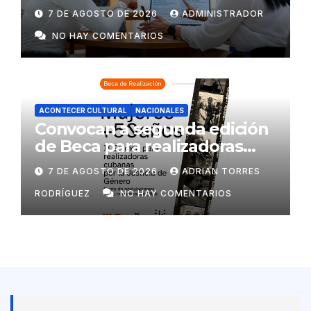
estatales
7 DE AGOSTO DE 2026
ADMINISTRADOR
NO HAY COMENTARIOS
ACONTECER CULTURAL
NACIONALES
Convocan a segunda edición
de Beca para realizadoras
mayores de 50 años
7 DE AGOSTO DE 2026
ADRIAN TORRES
RODRÍGUEZ
NO HAY COMENTARIOS