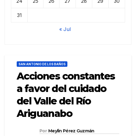
24
25
26
27
28
29
30
31
« Jul
SAN ANTONIO DE LOS BAÑOS
Acciones constantes
a favor del cuidado
del Valle del Río
Ariguanabo
Por
Meylin Pérez Guzmán