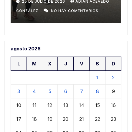
Domingo
n
20 DE JULIO DE 2026
ADIAN ACEVEDO
a
GONZÁLEZ
NO HAY COMENTARIOS
G
agosto 2026
L
M
X
J
V
S
D
1
2
3
4
5
6
7
8
9
10
11
12
13
14
15
16
17
18
19
20
21
22
23