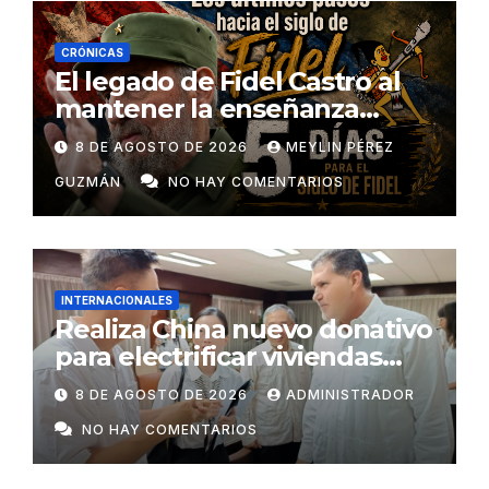
CRÓNICAS
El legado de Fidel Castro al
mantener la enseñanza
como un derecho universal
8 DE AGOSTO DE 2026
MEYLIN PÉREZ
GUZMÁN
NO HAY COMENTARIOS
INTERNACIONALES
Realiza China nuevo donativo
para electrificar viviendas
rurales aisladas y garantizar
8 DE AGOSTO DE 2026
ADMINISTRADOR
respaldo energético a
NO HAY COMENTARIOS
centros vitales