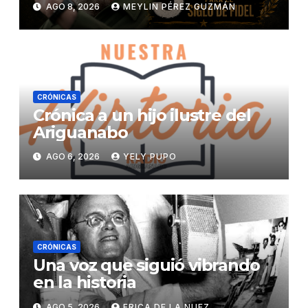
AGO 8, 2026
MEYLIN PÉREZ GUZMÁN
CRÓNICAS
Crónica a un hijo ilustre del
Ariguanabo
AGO 6, 2026
YELY PUPO
CRÓNICAS
Una voz que siguió vibrando
en la historia
AGO 5, 2026
ERICA DE LA NUEZ