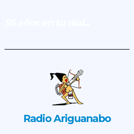
55 años en tu dial...
Radio Ariguanabo