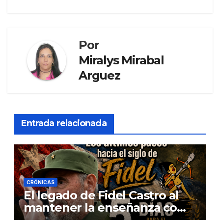
Por
Miralys Mirabal
Arguez
Entrada relacionada
CRÓNICAS
El legado de Fidel Castro al
mantener la enseñanza como
un derecho universal