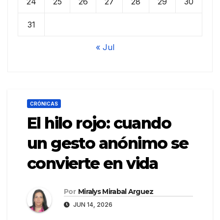
24
25
26
27
28
29
30
31
« Jul
CRÓNICAS
El hilo rojo: cuando
un gesto anónimo se
convierte en vida
Por
Miralys Mirabal Arguez
JUN 14, 2026