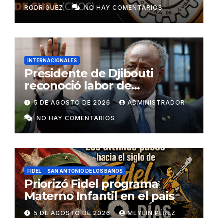
RODRÍGUEZ
NO HAY COMENTARIOS
INTERNACIONALES
Presidente de Djibouti
reconoció labor de
colaboradores de Cuba
5 DE AGOSTO DE 2026
ADMINISTRADOR
NO HAY COMENTARIOS
FIDEL
SAN ANTONIO DE LOS BAÑOS
Priorizó Fidel programa
Materno Infantil en el pais
5 DE AGOSTO DE 2026
MEYLIN PÉREZ