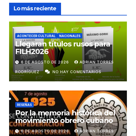
Lo más reciente
ACONTECER CULTURAL
NACIONALES
Llegaran títulos rusos para
FILH2026
6 DE AGOSTO DE 2026
ADRIAN TORRES
RODRÍGUEZ
NO HAY COMENTARIOS
RESEÑAS
Por la memoria histórica del
movimiento obrero cubano
6 DE AGOSTO DE 2026
ADRIAN TORRES