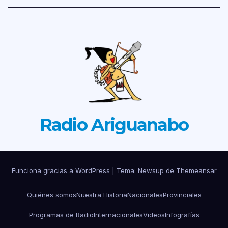
Radio Ariguanabo
Funciona gracias a WordPress
|
Tema: Newsup de
Themeansar
Quiénes somos
Nuestra Historia
Nacionales
Provinciales
Programas de Radio
Internacionales
Videos
Infografías