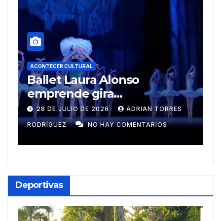
A
R
ACONTECER CULTURAL
Muñecos y monotipia
e
C
9 DE JULIO DE 2026
MEYLIN PÉREZ
i
GUZMÁN
NO HAY COMENTARIOS
G
Deportivas